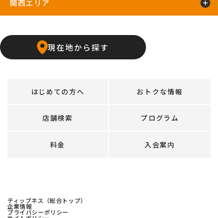
関西エリア
上飯田店
江南店
石橋阪大前24hours
京橋店
高槻24hours
宝塚店
塚口24hours
現在地から探す
天王寺店
武庫之荘24hours
はじめての方へ
おトクな情報
店舗検索
プログラム
料金
入会案内
ティップネス（総合トップ）
企業情報
プライバシーポリシー
サイトポリシー