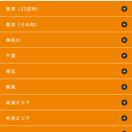
東京（23区内）
東京（その他）
綾瀬店
TIP.X TOKYO 池袋
王子24hours
大泉学園24hours
蒲田24hours
喜多見店
木場店
駒沢大学24hours
神奈川
五反田24hours
三軒茶屋24hours
TIP.X TOKYO 渋谷
吉祥寺24hours
国分寺店
国領店
田無店
下井草店
新小岩店
東武練馬24hours
中野24hours
練馬24hours
氷川台店
東新宿24hours
瑞江店
明大前店
千葉
鴨居24hours
川崎店
新百合ヶ丘店
鶴見店
藤沢店
六本木店
二俣川24hours
宮崎台店
宮前平24hours
横浜店
埼玉
蘇我24hours
船橋店
南行徳店
群馬
イオンモール川口店
川口店
武蔵藤沢24hours
東海エリア
太田24hours
中京エリア
浜松葵東24hours
藤枝店