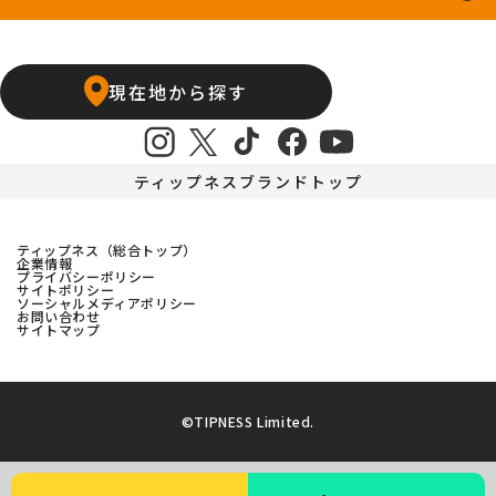
上飯田店
江南店
石橋阪大前24hours
京橋店
高槻24hours
宝塚店
塚口24hours
現在地から探す
天王寺店
武庫之荘24hours
ティップネスブランドトップ
ティップネス（総合トップ）
企業情報
プライバシーポリシー
サイトポリシー
ソーシャルメディアポリシー
お問い合わせ
サイトマップ
©TIPNESS Limited.