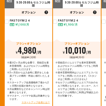
祝日
祝日
9:30-20:00＆セルフジム時
9:30-20:00＆セルフジム時
間
間
オプション
オプション
FASTGYM２４
FASTGYM２４
¥1,100/月
¥1,100/月
追加
追加
プラン+オプション
プラン+オプション
4,980
10,010
¥
/月
¥
/月
(税抜¥4,528)
(税抜¥9,100)
※最大2ヶ月お得な会費で、登録店を基
※登録店のジムエリアを基本営業時間、
本営業時間、およびセルフジム時間を
およびセルフジム時間いつでもご利用
ご利用いただけます。
いただけます。
※3ヶ月目からは入会時に選択をした会
※基本営業時間内はジムエリアとスパエ
員プランの権利・料金に移行いたしま
リアをご利用いただけます。(スタジ
す。
オはご利用いただけません)
※スタートアップ会員価格終了後から2
※セルフジム時間はジムエリアのみのセ
ヶ月間の在籍が条件となります。
ルフ利用となります。ロッカー、スパ
※月会費割引などのキャンペーン時は対
エリアはご利用いただけません。
象外となります。
※セルフジム時間のご利用は18歳以上の
※マスター、パパママ会員は対象外とな
方が対象です。
ります。
スタートアップ会員とは？