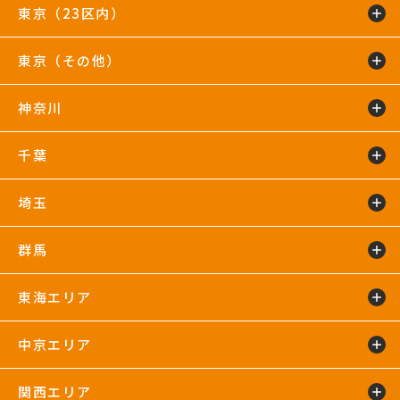
東京（23区内）
東京（その他）
綾瀬店
TIP.X TOKYO 池袋
王子24hours
大泉学園24hours
蒲田24hours
喜多見店
木場店
駒沢大学24hours
神奈川
五反田24hours
三軒茶屋24hours
TIP.X TOKYO 渋谷
吉祥寺24hours
国分寺店
国領店
田無店
下井草店
新小岩店
東武練馬24hours
中野24hours
練馬24hours
氷川台店
東新宿24hours
瑞江店
明大前店
千葉
鴨居24hours
川崎店
新百合ヶ丘店
鶴見店
藤沢店
六本木店
二俣川24hours
宮崎台店
宮前平24hours
横浜店
埼玉
蘇我24hours
船橋店
南行徳店
群馬
イオンモール川口店
川口店
武蔵藤沢24hours
東海エリア
太田24hours
中京エリア
浜松葵東24hours
藤枝店
関西エリア