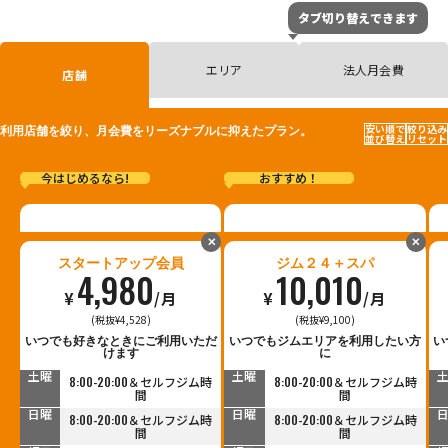
タブ切り替えできます
エリア
法人月会費
店舗
安い順で
絞り込み
利用店舗を絞り、月会費をリーズナブルに抑えたプラン。
並び替え
リセット
今はじめるなら!
おすすめ！
✕
✕
スタートアップ会員
ジム２４＋スパ
4,980
10,010
¥
/月
¥
/月
(税抜¥4,528)
(税抜¥9,100)
平日
平日
いつでも好きなときにご利用いただ
いつでもジムエリアを利用したい方
い
9:30-23:00＆セルフジム時
9:30-23:00＆セルフジム時
けます
に
間
間
土曜
土曜
8:00-20:00＆セルフジム時
8:00-20:00＆セルフジム時
間
間
日曜
日曜
8:00-20:00＆セルフジム時
8:00-20:00＆セルフジム時
間
間