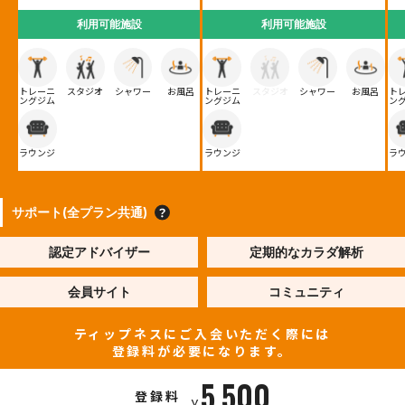
利用可能施設
利用可能施設
トレーニ
スタジオ
シャワー
お風呂
トレーニ
スタジオ
シャワー
お風呂
ト
ングジム
ングジム
ン
ラウンジ
ラウンジ
ラ
サポート(全プラン共通)
認定アドバイザー
定期的なカラダ解析
会員サイト
コミュニティ
ティップネスにご入会いただく際には
登録料が必要になります。
5,500
登録料
¥