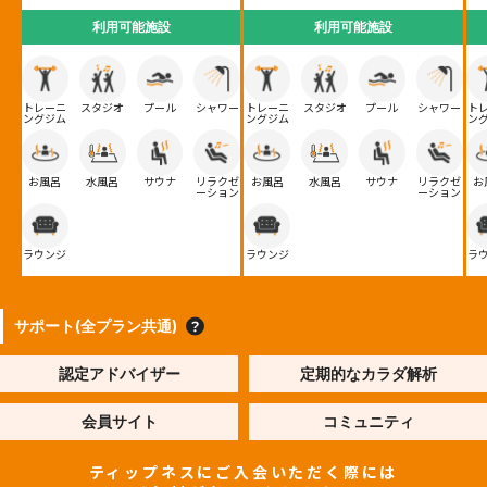
利用可能施設
利用可能施設
トレーニ
スタジオ
プール
シャワー
トレーニ
スタジオ
プール
シャワー
ト
ングジム
ングジム
ン
お風呂
水風呂
サウナ
リラクゼ
お風呂
水風呂
サウナ
リラクゼ
お
ーション
ーション
ラウンジ
ラウンジ
ラ
サポート(全プラン共通)
認定アドバイザー
定期的なカラダ解析
会員サイト
コミュニティ
ティップネスにご入会いただく際には