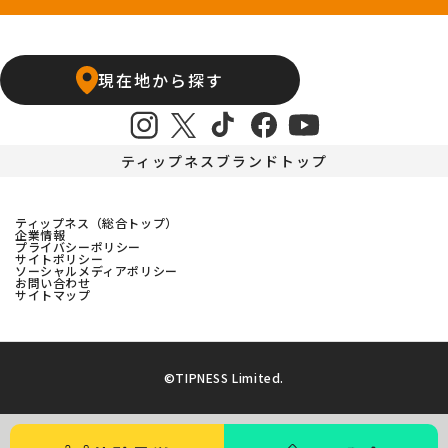
上飯田店
江南店
石橋阪大前24hours
京橋店
高槻24hours
宝塚店
塚口24hours
現在地から探す
天王寺店
武庫之荘24hours
ティップネスブランドトップ
ティップネス（総合トップ）
企業情報
プライバシーポリシー
サイトポリシー
ソーシャルメディアポリシー
お問い合わせ
サイトマップ
©TIPNESS Limited.