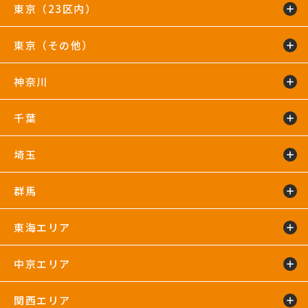
東京（23区内）
東京（その他）
綾瀬店
TIP.X TOKYO 池袋
王子24hours
大泉学園24hours
蒲田24hours
喜多見店
木場店
駒沢大学24hours
神奈川
五反田24hours
三軒茶屋24hours
TIP.X TOKYO 渋谷
吉祥寺24hours
国分寺店
国領店
田無店
下井草店
新小岩店
東武練馬24hours
中野24hours
練馬24hours
氷川台店
東新宿24hours
瑞江店
明大前店
千葉
鴨居24hours
川崎店
新百合ヶ丘店
鶴見店
藤沢店
六本木店
二俣川24hours
宮崎台店
宮前平24hours
横浜店
埼玉
蘇我24hours
船橋店
南行徳店
群馬
イオンモール川口店
川口店
武蔵藤沢24hours
東海エリア
太田24hours
中京エリア
浜松葵東24hours
藤枝店
関西エリア