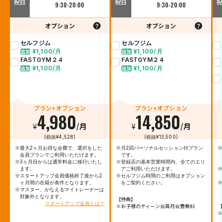
祝日
祝日
9:30-20:00
9:30-20:00
オプション
オプション
セルフジム
セルフジム
¥1,100/月
¥1,100/月
追加
追加
FASTGYM２４
FASTGYM２４
¥1,100/月
¥1,100/月
追加
追加
プラン+オプション
プラン+オプション
4,980
14,850
¥
/月
¥
/月
(税抜¥4,528)
(税抜¥13,500)
※最大2ヶ月お得な会費で、選択をした
※月2回パーソナルセッション付プラン
会員プランでご利用いただけます。
です。
※3ヶ月目からは通常料金に移行いたし
※登録店の基本営業時間内、全てのエリ
ます。
アご利用いただけます。
※スタートアップ会員価格終了後から2
※セルフジム時間のご利用はオプション
ヶ月間の在籍が条件となります。
をご契約ください。
※マスター、かなえるマイトレーナーは
対象外となります。
【特典】
スタートアップ会員とは？
※お子様のティーン会員月会費無料