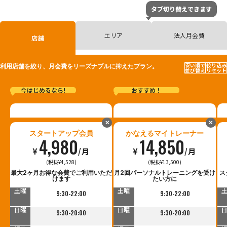
タブ切り替えできます
エリア
法人月会費
店舗
安い順で
絞り込み
利用店舗を絞り、月会費をリーズナブルに抑えたプラン。
並び替え
リセット
今はじめるなら!
おすすめ！
✕
✕
スタートアップ会員
かなえるマイトレーナー
4,980
14,850
¥
/月
¥
/月
(税抜¥4,528)
(税抜¥13,500)
平日
平日
最大2ヶ月お得な会費でご利用いただ
月2回パーソナルトレーニングを受け
ス
9:30-23:00
9:30-23:00
けます
たい方に
土曜
土曜
9:30-22:00
9:30-22:00
日曜
日曜
9:30-20:00
9:30-20:00