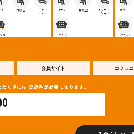
ウナ
採暖室
リラクゼー
サウナ
採暖室
リラクゼー
サウナ
ション
ション
ンジ
ラウンジ
ラウンジ
会員サイト
コミュニ
ただく際には
登録料が必要になります。
00