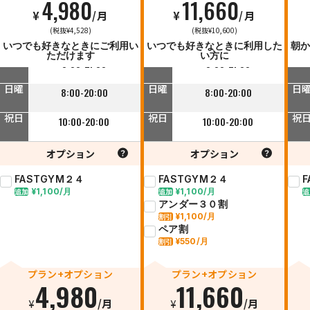
4,980
11,660
¥
/月
¥
/月
平日
平日
平
(税抜¥4,528)
(税抜¥10,600)
10:00-23:00
10:00-23:00
いつでも好きなときにご利用い
いつでも好きなときに利用した
朝か
ただけます
い方に
土曜
土曜
土
8:00-21:00
8:00-21:00
日曜
日曜
日
8:00-20:00
8:00-20:00
祝日
祝日
祝
10:00-20:00
10:00-20:00
オプション
オプション
FASTGYM２４
FASTGYM２４
¥1,100/月
¥1,100/月
追加
追加
追
アンダー３０割
¥1,100/月
割引
ペア割
¥550/月
割引
プラン+オプション
プラン+オプション
4,980
11,660
¥
/月
¥
/月