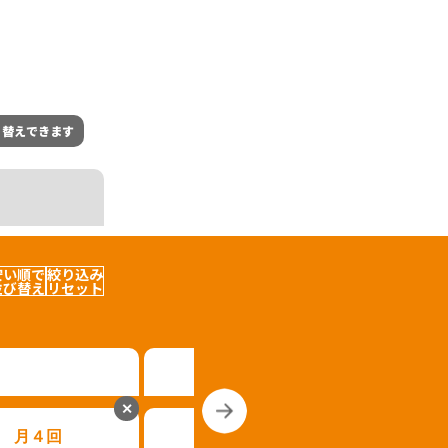
り替えできます
安い順で
絞り込み
並び替え
リセット
✕
✕
月４回
パパママ
キッズファミ