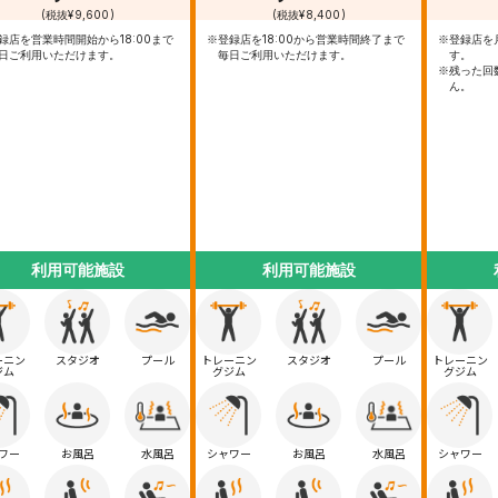
(税抜¥9,600)
(税抜¥8,400)
録店を営業時間開始から18:00まで
※登録店を18:00から営業時間終了まで
※登録店を
日ご利用いただけます。
毎日ご利用いただけます。
す。
※残った回
ん。
利用可能施設
利用可能施設
ーニン
スタジオ
プール
トレーニン
スタジオ
プール
トレーニン
ジム
グジム
グジム
ワー
お風呂
水風呂
シャワー
お風呂
水風呂
シャワー