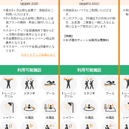
(税抜¥4,528)
(税抜¥10,600)
※最大2ヶ月お得な会費で、登録店をご
※登録店をいつでもご利用いただけま
※登
利用いただけます。
す。
毎
※3ヶ月目からは入会時に選択をした会
※このプランは、30歳以下の方向けの割
員プランの権利・料金に移行いたしま
引、お友達・ご家族と一緒に入るとお
す。
得になるペア割引がございます。
※スタートアップ会員価格終了後から2
ヶ月間の在籍が条件となります。
【特典】
※月会費割引などのキャンペーン時は対
※お子様のティーン会員月会費無料
象外となります。
※マスター、パパママ会員は対象外とな
ります。
スタートアップ会員とは？
利用可能施設
利用可能施設
トレーニン
スタジオ
プール
トレーニン
スタジオ
プール
トレ
グジム
グジム
グ
シャワー
お風呂
水風呂
シャワー
お風呂
水風呂
シャ