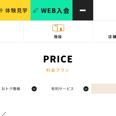
WEB
入会
体験
見学
施設
店
料金プラン
おトク情報
有料サービス