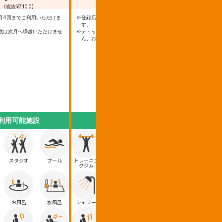
(税抜¥7,100)
(税抜¥4,300)
(税抜¥
月4回までご利用いただけま
※登録店をいつでもご利用いただけま
※登録店を月4回
す。
す。
数は次月へ繰越いただけませ
※ティップネス・キッズ会員のお父さ
※残った回数は次
ん、お母さんが対象です。
ん。
※ティップネス・
対象です。
利用可能施設
利用可能施設
利用
スタジオ
プール
トレーニン
スタジオ
プール
トレーニン
ス
グジム
グジム
お風呂
水風呂
シャワー
お風呂
水風呂
シャワー