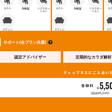
サウナ
採暖室
リラクゼー
サウナ
採暖室
リラクゼー
サ
ション
ション
ラウンジ
ラウンジ
ラウ
サポート(全プラン共通)
認定アドバイザー
定期的なカラダ解析
ティップネスにご入会い
5,5
登録料
¥
(税抜¥5,000)