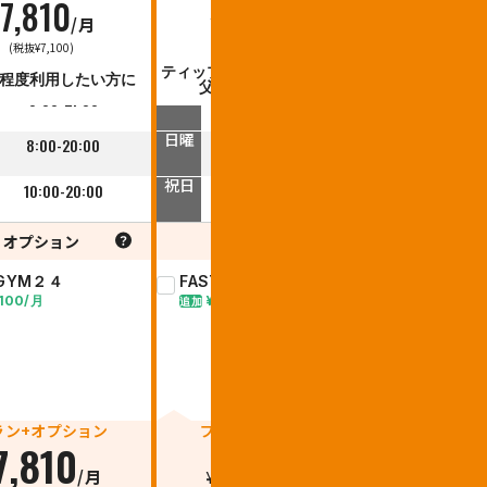
7,810
4,730
6,
/月
¥
/月
¥
平日
平日
(税抜¥7,100)
(税抜¥4,300)
(税抜
10:00-23:00
10:00-23:00
1
ティップネス・キッズ会員のお
ティップネス
回程度利用したい方に
父さん、お母さんに
家
土曜
土曜
8:00-21:00
8:00-21:00
日曜
日曜
8:00-20:00
8:00-20:00
8
祝日
祝日
10:00-20:00
10:00-20:00
1
オプション
オプション
オプ
TGYM２４
FASTGYM２４
FASTGY
,100/月
¥3,740/月
¥2,310
追加
追加
ラン+オプション
プラン+オプション
プラン+
7,810
4,730
6,
/月
¥
/月
¥