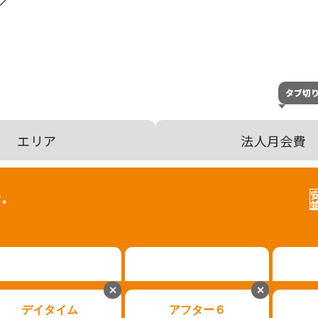
タブ切
エリア
法人月会費
ン。
✕
✕
デイタイム
アフター６