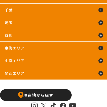
吉祥寺24hours
国分寺店
国領店
田無店
下井草店
新小岩店
東武練馬24hours
中野24hours
練馬24hours
氷川台店
東新宿24hours
瑞江店
明大前店
千葉
鴨居24hours
川崎店
新百合ヶ丘店
鶴見店
藤沢店
六本木店
二俣川24hours
宮崎台店
宮前平24hours
横浜店
埼玉
蘇我24hours
船橋店
南行徳店
群馬
イオンモール川口店
川口店
武蔵藤沢24hours
東海エリア
太田24hours
中京エリア
浜松葵東24hours
藤枝店
関西エリア
上飯田店
江南店
石橋阪大前24hours
京橋店
高槻24hours
宝塚店
塚口24hours
現在地から探す
天王寺店
武庫之荘24hours