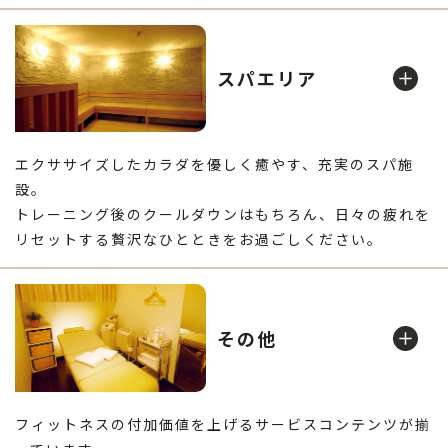
ロッカー
ゆったり気持ちよく泳げます。プログラムやレッスンも充
スパエリア
実
マッサージプール
エクササイズしたカラダを優しく癒やす、充実のスパ施
設。
トレーニング後のクールダウンはもちろん、日々の疲れを
リセットする贅沢なひとときをお過ごしください。
ゆとりのあるマシン配置で使いやすいジム
サウナ
ロッカーは安心のセキュリティでサイズも豊富です
フリーウエイト
その他
パウダールーム
ジェット噴流で肩こりや疲れたカラダをほぐします
フィットネスの付加価値を上げるサービスコンテンツが揃