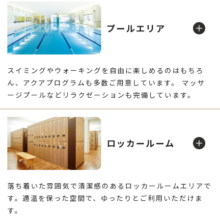
天気に左右されず運動習慣がつきやすい！！
プールエリア
ウエイトマシン
スイミングやウォーキングを自由に楽しめるのはもちろ
ん、アクアプログラムも多数ご用意しています。 マッサ
ージプールなどリラクゼーションも完備しています。
プール
クッションフロアや音響設備が抜群！たのしく運動習慣を
ロッカールーム
つけたい方に！
落ち着いた雰囲気で清潔感のあるロッカールームエリアで
筋トレに集中没頭できる環境です
す。適温を保った空間で、ゆったりとご利用いただけま
す。