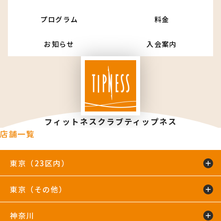
プログラム
料金
お知らせ
入会案内
フィットネスクラブティップネス
店舗一覧
東京（23区内）
東京（その他）
綾瀬店
TIP.X TOKYO 池袋
王子24hours
大泉学園24hours
蒲田24hours
喜多見店
木場店
駒沢大学24hours
神奈川
五反田24hours
三軒茶屋24hours
TIP.X TOKYO 渋谷