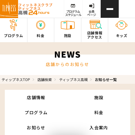
フィットネスクラブ
ティップネス
プログラム
会員
スケジュール
ページ
店舗情報
プログラム
料金
施設
キッズ
アクセス
店舗からのお知らせ
ティップネスTOP
店舗検索
ティップネス高槻
お知らせ一覧
店舗情報
施設
プログラム
料金
お知らせ
入会案内