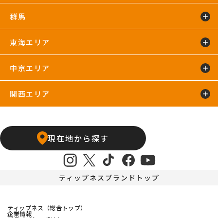
群馬
イオンモール川口店
川口店
武蔵藤沢24hours
東海エリア
太田24hours
中京エリア
浜松葵東24hours
藤枝店
関西エリア
上飯田店
江南店
石橋阪大前24hours
京橋店
高槻24hours
宝塚店
塚口24hours
現在地から探す
天王寺店
武庫之荘24hours
ティップネスブランドトップ
ティップネス（総合トップ）
企業情報