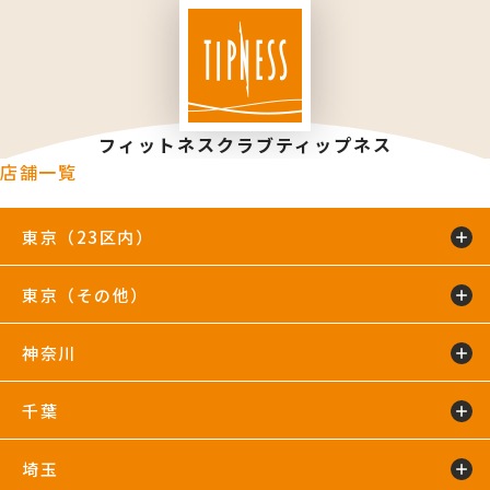
フィットネスクラブティップネス
店舗一覧
東京（23区内）
東京（その他）
綾瀬店
TIP.X TOKYO 池袋
王子24hours
大泉学園24hours
蒲田24hours
喜多見店
木場店
駒沢大学24hours
神奈川
五反田24hours
三軒茶屋24hours
TIP.X TOKYO 渋谷
吉祥寺24hours
国分寺店
国領店
田無店
下井草店
新小岩店
東武練馬24hours
中野24hours
練馬24hours
氷川台店
東新宿24hours
瑞江店
明大前店
千葉
鴨居24hours
川崎店
新百合ヶ丘店
鶴見店
藤沢店
六本木店
二俣川24hours
宮崎台店
宮前平24hours
横浜店
埼玉
蘇我24hours
船橋店
南行徳店