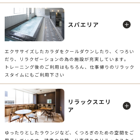
ロッカールーム
ゆったり気持ちよく泳げます。プログラムやレッスンも充
スパエリア
実
ランニングマシンやバイクなどで体脂肪をどんどん燃やそ
ワールプール
う
エクササイズしたカラダをクールダウンしたり、くつろい
だり、リラクゼーションの為の施設が充実しています。
トレーニング後のご利用はもちろん、仕事帰りのリラック
ウエイトマシン
スタイムにもご利用下さい
サウナ
清潔で広々ご利用頂けます。男性ロッカー内には日焼けマ
シンをご用意しております（有料）
リラックスエリ
ア
パウダールーム
はじける泡がトレーニング後のクールダウンに効果的
ゆったりとしたラウンジなど、くつろぎのための空間をご