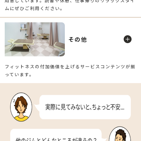
用意しています。読書や休憩、仕事帰りのリラックスタイ
ムにぜひご利用ください。
マッサージプール
ラウンジ
ウエイトマシンで安全に全身をパワーアップ
お風呂エリアに本格的なドライサウナをご用意
その他
フリーウエイト
風呂
ドライヤー完備で十分な数をご用意しております
フィットネスの付加価値を上げるサービスコンテンツが揃
っています。
エステティック
ジェット噴流で肩こりや疲れたカラダをほぐします
休憩場所としてご利用いただけます
リニューアル！
清潔感のある大きな浴槽で心まで一緒に癒しましょう
人気のフリーウェイトエリアを拡張いたしました