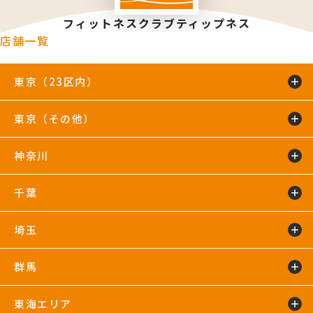
フィットネスクラブティップネス
店舗一覧
東京（23区内）
東京（その他）
綾瀬店
TIP.X TOKYO 池袋
王子24hours
大泉学園24hours
蒲田24hours
喜多見店
木場店
駒沢大学24hours
神奈川
五反田24hours
三軒茶屋24hours
TIP.X TOKYO 渋谷
吉祥寺24hours
国分寺店
国領店
田無店
下井草店
新小岩店
東武練馬24hours
中野24hours
練馬24hours
氷川台店
東新宿24hours
瑞江店
明大前店
千葉
鴨居24hours
川崎店
新百合ヶ丘店
鶴見店
藤沢店
六本木店
二俣川24hours
宮崎台店
宮前平24hours
横浜店
埼玉
蘇我24hours
船橋店
南行徳店
群馬
イオンモール川口店
川口店
武蔵藤沢24hours
東海エリア