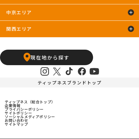
太田24hours
中京エリア
浜松葵東24hours
藤枝店
関西エリア
上飯田店
江南店
石橋阪大前24hours
京橋店
高槻24hours
宝塚店
塚口24hours
現在地から探す
天王寺店
武庫之荘24hours
ティップネスブランドトップ
ティップネス（総合トップ）
企業情報
プライバシーポリシー
サイトポリシー
ソーシャルメディアポリシー
お問い合わせ
サイトマップ