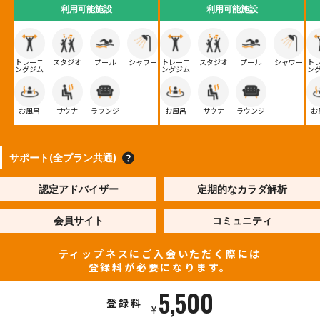
利用可能施設
利用可能施設
トレーニ
スタジオ
プール
シャワー
トレーニ
スタジオ
プール
シャワー
ト
ングジム
ングジム
ン
お風呂
サウナ
ラウンジ
お風呂
サウナ
ラウンジ
お
サポート(全プラン共通)
認定アドバイザー
定期的なカラダ解析
会員サイト
コミュニティ
ティップネスにご入会いただく際には
登録料が必要になります。
5,500
登録料
¥