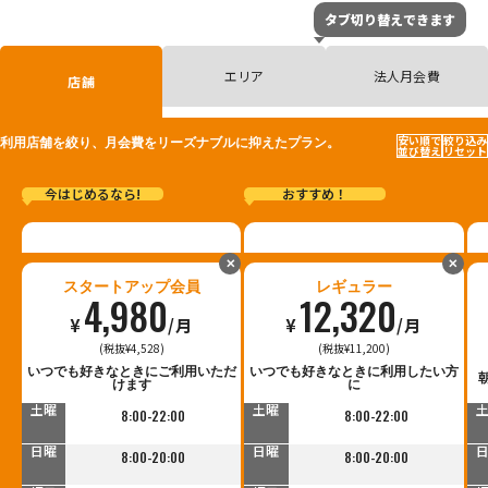
タブ切り替えできます
エリア
法人月会費
店舗
安い順で
絞り込み
利用店舗を絞り、月会費をリーズナブルに抑えたプラン。
並び替え
リセット
今はじめるなら!
おすすめ！
✕
✕
スタートアップ会員
レギュラー
4,980
12,320
¥
/月
¥
/月
(税抜¥4,528)
(税抜¥11,200)
平日
平日
いつでも好きなときにご利用いただ
いつでも好きなときに利用したい方
9:00-23:00
9:00-23:00
けます
に
土曜
土曜
8:00-22:00
8:00-22:00
日曜
日曜
8:00-20:00
8:00-20:00