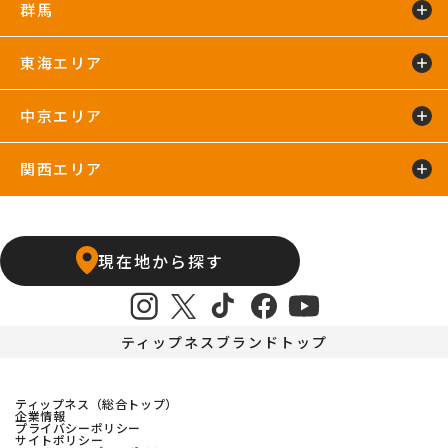
群馬
イオンモール川口店
川口店
武蔵藤沢24hours
東海エリア
太田24hours
中京エリア
浜松葵東24hours
藤枝店
関西エリア
上飯田店
江南店
石橋阪大前24hours
京橋店
高槻24hours
宝塚店
塚口24hours
現在地から探す
天王寺店
武庫之荘24hours
ティップネスブランドトップ
ティップネス（総合トップ）
企業情報
プライバシーポリシー
サイトポリシー