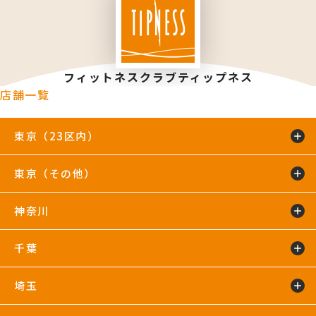
フィットネスクラブティップネス
店舗一覧
東京（23区内）
東京（その他）
綾瀬店
TIP.X TOKYO 池袋
王子24hours
大泉学園24hours
蒲田24hours
喜多見店
木場店
駒沢大学24hours
神奈川
五反田24hours
三軒茶屋24hours
TIP.X TOKYO 渋谷
吉祥寺24hours
国分寺店
国領店
田無店
下井草店
新小岩店
東武練馬24hours
中野24hours
練馬24hours
氷川台店
東新宿24hours
瑞江店
明大前店
千葉
鴨居24hours
川崎店
新百合ヶ丘店
鶴見店
藤沢店
六本木店
二俣川24hours
宮崎台店
宮前平24hours
横浜店
埼玉
蘇我24hours
船橋店
南行徳店