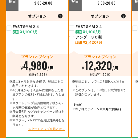
祝日
祝日
9:00-20:00
9:00-20:00
オプション
オプション
FASTGYM２４
FASTGYM２４
¥1,100/月
¥1,100/月
追加
追加
アンダー３０割
¥2,420/月
割引
プラン+オプション
プラン+オプション
4,980
12,320
¥
/月
¥
/月
(税抜¥4,528)
(税抜¥11,200)
※最大2ヶ月お得な会費で、登録店をご
※登録店をいつでもご利用いただけま
※
利用いただけます。
す。
※3ヶ月目からは入会時に選択をした会
※このプランは、30歳以下の方向けに
員プランの権利・料金に移行いたしま
割引がございます。
す。
※スタートアップ会員価格終了後から2
【特典】
ヶ月間の在籍が条件となります。
※お子様のティーン会員月会費無料
※月会費割引などのキャンペーン時は対
象外となります。
※マスター、パパママ会員は対象外とな
ります。
スタートアップ会員とは？