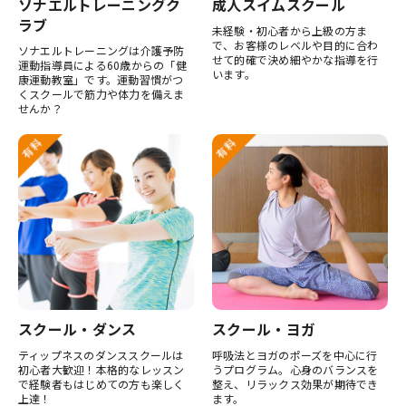
ソナエルトレーニングク
成人スイムスクール
ラブ
未経験・初心者から上級の方ま
で、お客様のレベルや目的に合わ
ソナエルトレーニングは介護予防
せて的確で決め細やかな指導を行
運動指導員による60歳からの「健
います。
康運動教室」です。運動習慣がつ
くスクールで筋力や体力を備えま
せんか？
スクール・ダンス
スクール・ヨガ
ティップネスのダンススクールは
呼吸法とヨガのポーズを中心に行
初心者大歓迎！本格的なレッスン
うプログラム。心身のバランスを
で経験者もはじめての方も楽しく
整え、リラックス効果が期待でき
上達！
ます。