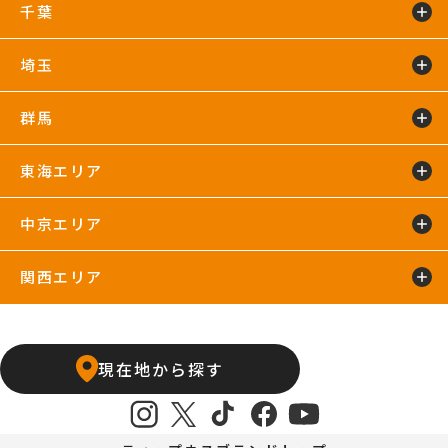
練馬24hours
氷川台店
東新宿24hours
瑞江店
明大前店
千葉
鴨居24hours
川崎店
新百合ヶ丘店
鶴見店
藤沢店
六本木店
二俣川24hours
宮崎台店
宮前平24hours
横浜店
埼玉
蘇我24hours
船橋店
南行徳店
群馬
イオンモール川口店
川口店
武蔵藤沢24hours
東海エリア
太田24hours
中京エリア
浜松葵東24hours
藤枝店
関西エリア
上飯田店
江南店
石橋阪大前24hours
京橋店
高槻24hours
宝塚店
塚口24hours
現在地から探す
天王寺店
武庫之荘24hours