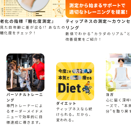
グリーンガーデン武蔵藤沢 駐車場 685台6時
駐車場
間まで無料、以降60分毎税込200円
老化の指標『糖化度測定』
ティップネスの測定～カウンセ
見た目年齢に差が出る!? あなたの
リング
駐輪場
グリーンガーデン共用駐輪場有り[無料]
糖化度をチェック！
数値でわかる“カラダのリアル”と
改善提案をご紹介！
トレーニン
スタジオ
プール
シャワー
お風呂
グジム
設備内容
リラクゼー
エステティ
水風呂
サウナ
ボディケア
ション
ック
パーソナルトレーニ
ヨガ
タンニング
ブティック
ラウンジ
ング
心に届く深呼
ダイエット
専門トレーナーによ
ーズで、“本
ティップネスなら続
男性：お風呂、水風呂、ドライサウナ、タン
るオーダーメイドメ
分”を取り戻
けられる。だから、
ニング
ニューで効率的に目
変われる。
標達成に導きます。
女性：お風呂、水風呂、ドライサウナ
その他
マッサージチェア