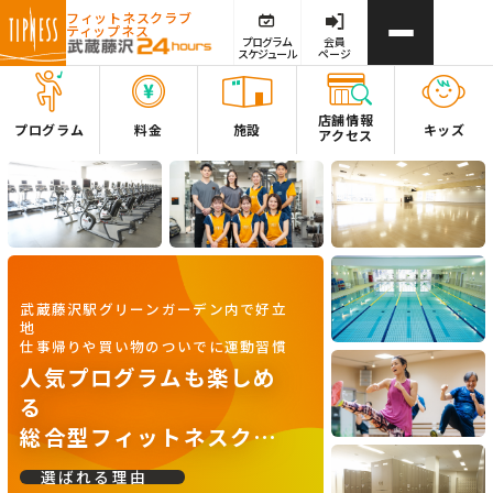
フィットネスクラブ
ティップネス
プログラム
会員
スケジュール
ページ
店舗情報
プログラム
料金
施設
キッズ
アクセス
武蔵藤沢駅グリーンガーデン内で好立
地
仕事帰りや買い物のついでに運動習慣
人気プログラムも楽しめ
る
総合型フィットネスクラ
ブ
選ばれる理由