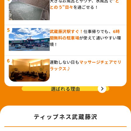
大きなお風呂とサウナ、水風呂で
“と
とのう”日々
を過ごせる！
武蔵藤沢駅すぐ！
仕事帰りでも、
6時
間無料の駐車場
が使えて通いやすい環
境！
運動しない日も
マッサージチェアでリ
ラックス♪
選ばれる理由
ティップネス武蔵藤沢