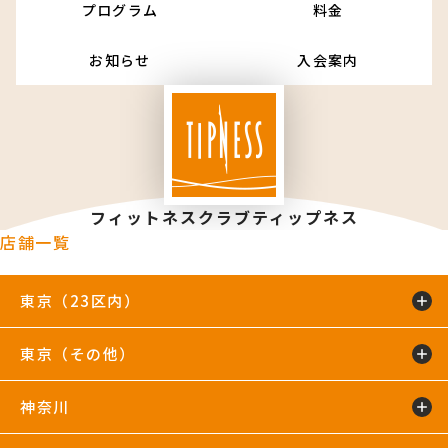
プログラム
料金
お知らせ
入会案内
フィットネスクラブティップネス
店舗一覧
東京（23区内）
東京（その他）
綾瀬店
TIP.X TOKYO 池袋
王子24hours
大泉学園24hours
蒲田24hours
喜多見店
木場店
駒沢大学24hours
神奈川
五反田24hours
三軒茶屋24hours
TIP.X TOKYO 渋谷
吉祥寺24hours
国分寺店
国領店
田無店
下井草店
新小岩店
東武練馬24hours
中野24hours