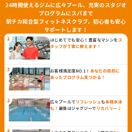
24時間使えるジムに広々プール、充実のスタジオ
プログラムにスパまで
駅チカ総合型フィットネスクラブ。初心者も安心
サポートします！
はじめてでも安心！豊富なマシンを
ス
タッフが丁寧に教えます！
お客様満足度NO.1！
あなたの目的に
あったプログラム見つかる！
広々プールで
リフレッシュ
も
本格水泳
も！
最後はジャグジーで
リカバリー♪