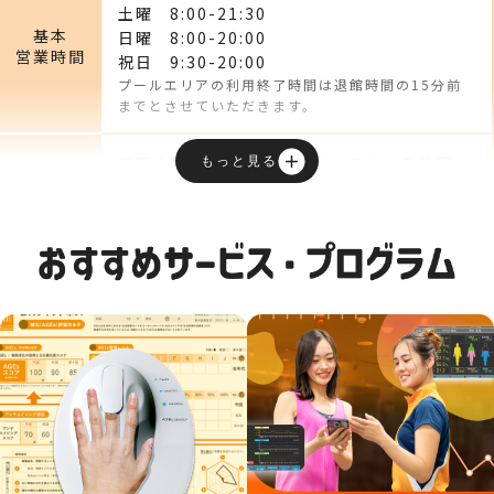
土曜
8:00
-21:30
基本
日曜
8:00
-20:00
営業時間
祝日
9:30
-20:00
プールエリアの利用終了時間は退館時間の15分前
までとさせていただきます。
毎週水曜日、年末年始、メンテナンス休館
もっと見る
休館日
※ジムエリア休館：毎週水曜 9:00 ～ 19:00
平日 10:30-21:00
土曜 10:00-20:00
フロント
日曜 10:00-18:00
受付時間
祝日 10:00-18:00
※入会手続きや見学体験の受付、販売など、
フロント対応全般の受付時間です。
24時間
ジムエリア
※基本営業時間以外はスタッフが常駐しないセルフジ
営業時間
ムとなります。
※セルフジムは土足のままご利用いただけます。