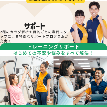
スケジュールの公開について
1日～14日：当月分のスケジュールが確認できます。
15日～月末：翌月分のスケジュールも確認いただけま
す。
2種のカラダ解析や目的ごとの専門スタ
ッフによる特別なサポートプログラムが
プログラムの予約について
充実！
トレーニングサポート
プログラムへの参加は予約が必要になります。
会員様専用サイト「
iTIPNESS
」にログインいただき「予
はじめての不安や悩みをすべて解決！
約・確認」のメニューから予約いただけます。 詳しくは、
メニュー内「ご利用ガイド」「予約方法詳細」からご確認
ください。
注意事項
安全性確保のため、各クラスには定員を設けておりま
す。
安全上の理由により、レッスン開始後の途中入場・退場
はご遠慮頂いております。
アクアレッスン実施時間でも、プールのフリー遊泳コー