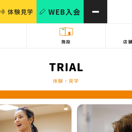
WEB
入会
体験
見学
施設
店
体験・見学