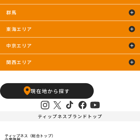
蘇我24hours
船橋店
南行徳店
群馬
イオンモール川口店
川口店
武蔵藤沢24hours
東海エリア
太田24hours
中京エリア
浜松葵東24hours
藤枝店
関西エリア
上飯田店
江南店
石橋阪大前24hours
京橋店
高槻24hours
宝塚店
塚口24hours
現在地から探す
天王寺店
武庫之荘24hours
ティップネスブランドトップ
ティップネス（総合トップ）
企業情報