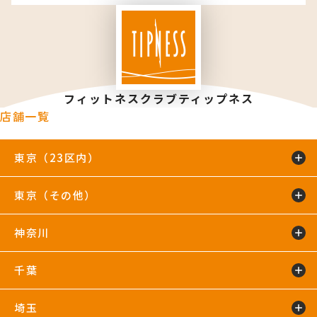
フィットネスクラブティップネス
店舗一覧
東京（23区内）
東京（その他）
綾瀬店
TIP.X TOKYO 池袋
王子24hours
大泉学園24hours
蒲田24hours
喜多見店
木場店
駒沢大学24hours
神奈川
五反田24hours
三軒茶屋24hours
TIP.X TOKYO 渋谷
吉祥寺24hours
国分寺店
国領店
田無店
下井草店
新小岩店
東武練馬24hours
中野24hours
練馬24hours
氷川台店
東新宿24hours
瑞江店
明大前店
千葉
鴨居24hours
川崎店
新百合ヶ丘店
鶴見店
藤沢店
六本木店
二俣川24hours
宮崎台店
宮前平24hours
横浜店
埼玉