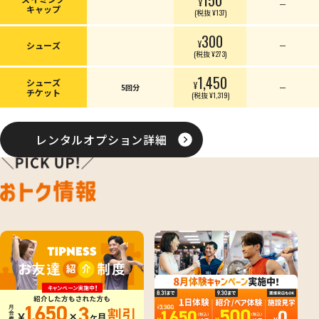
¥
ー
キャップ
(税抜 ¥137)
300
¥
シューズ
ー
(税抜 ¥273)
1,450
シューズ
¥
5回分
ー
チケット
(税抜 ¥1,319)
レンタルオプション詳細