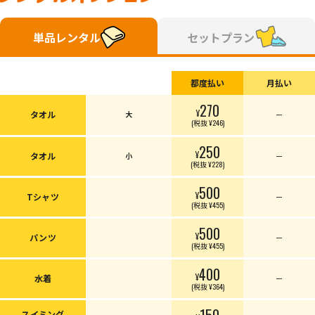
単品レンタル
セットプラン
都度払い
月払い
270
¥
タオル
大
ー
(税抜 ¥246)
250
¥
タオル
小
ー
(税抜 ¥228)
500
¥
Tシャツ
ー
(税抜 ¥455)
500
¥
パンツ
ー
(税抜 ¥455)
400
¥
水着
ー
(税抜 ¥364)
150
スイミング