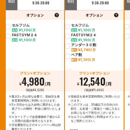
祝日
祝日
9:30-20:00
9:30-20:00
オプション
オプション
セルフジム
セルフジム
¥1,100/月
¥1,100/月
追加
追加
FASTGYM２４
FASTGYM２４
¥1,100/月
¥1,100/月
追加
追加
アンダー３０割
¥3,740/月
割引
ペア割
¥1,100/月
割引
プラン+オプション
プラン+オプション
4,980
12,540
¥
/月
¥
/月
(税抜¥4,528)
(税抜¥11,400)
※最大2ヶ月お得な会費で、登録店を基
※登録店を基本営業時間内ご利用いただ
※
本営業時間内ご利用いただけます。
けます。
※3ヶ月目からは入会時に選択をした会
※このプランは、30歳以下の方向けの
員プランの権利・料金に移行いたしま
割引、お友達・ご家族と一緒に入ると
す。
お得になるペア割引がございます。
※スタートアップ会員価格終了後から2
※セルフジム時間のご利用はオプション
ヶ月間の在籍が条件となります。
をご契約ください。
※月会費割引などのキャンペーン時は対
象外となります。