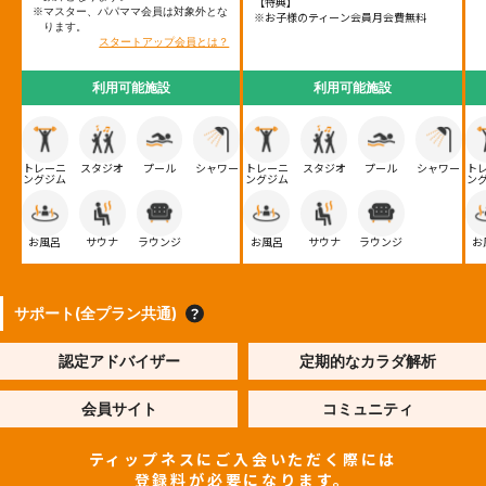
【特典】
※マスター、パパママ会員は対象外とな
※お子様のティーン会員月会費無料
ります。
スタートアップ会員とは？
利用可能施設
利用可能施設
トレーニ
スタジオ
プール
シャワー
トレーニ
スタジオ
プール
シャワー
ト
ングジム
ングジム
ン
お風呂
サウナ
ラウンジ
お風呂
サウナ
ラウンジ
お
サポート(全プラン共通)
認定アドバイザー
定期的なカラダ解析
会員サイト
コミュニティ
ティップネスにご入会いただく際には
登録料が必要になります。