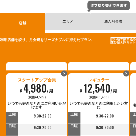
タブ切り替えできます
エリア
法人月会費
店舗
安い順で
絞り込み
利用店舗を絞り、月会費をリーズナブルに抑えたプラン。
並び替え
リセット
✕
✕
スタートアップ会員
レギュラー
4,980
12,540
¥
/月
¥
/月
(税抜¥4,528)
(税抜¥11,400)
平日
平日
いつでも好きなときにご利用いただ
いつでも好きなときに利用したい方
9:30-23:00
9:30-23:00
けます
に
土曜
土曜
9:30-22:00
9:30-22:00
日曜
日曜
9:30-20:00
9:30-20:00