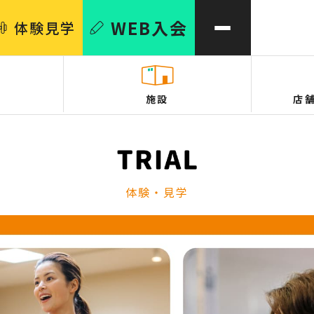
WEB
入会
体験
見学
施設
店
体験・見学