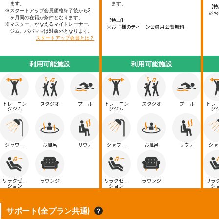
ます。
ます。
【特
※スタートアップ会員価格終了後から2
※お
ヶ月間の在籍が条件となります。
【特典】
※マスター、かなえるマイトレーナー、
※お子様のティーン会員月会費無料
ジム、パパママは対象外となります。
スタートアップ会員とは？
利用可能施設
利用可能施設
トレーニン
スタジオ
プール
トレーニン
スタジオ
プール
トレ
グジム
グジム
グ
シャワー
お風呂
サウナ
シャワー
お風呂
サウナ
シャ
リラクゼー
ラウンジ
リラクゼー
ラウンジ
リラ
ション
ション
シ
サポート(全プラン共通)