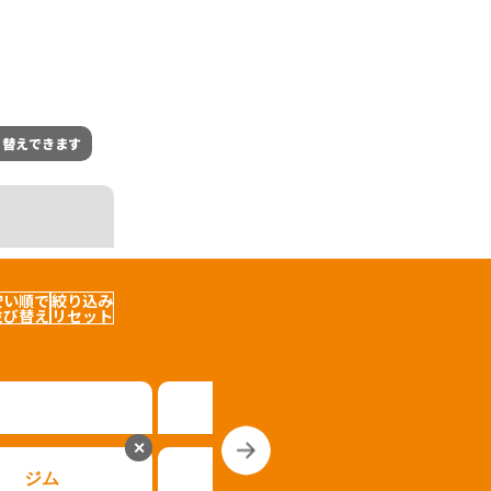
り替えできます
安い順で
絞り込み
並び替え
リセット
✕
✕
ジム
パパママ
キッズファミ