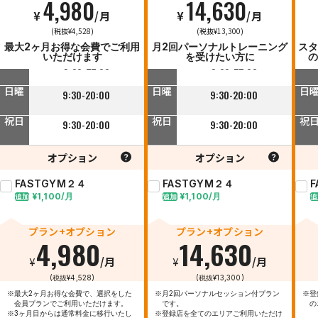
4,980
14,630
¥
/月
¥
/月
平日
平日
平
(税抜¥4,528)
(税抜¥13,300)
9:30-23:00
9:30-23:00
最大2ヶ月お得な会費でご利用
月2回パーソナルトレーニング
スタ
いただけます
を受けたい方に
の
土曜
土曜
土
9:30-22:00
9:30-22:00
日曜
日曜
日
9:30-20:00
9:30-20:00
祝日
祝日
祝
9:30-20:00
9:30-20:00
オプション
オプション
FASTGYM２４
FASTGYM２４
¥1,100/月
¥1,100/月
追加
追加
追
プラン+オプション
プラン+オプション
4,980
14,630
¥
/月
¥
/月
(税抜¥4,528)
(税抜¥13,300)
※最大2ヶ月お得な会費で、選択をした
※月2回パーソナルセッション付プラン
※登
会員プランでご利用いただけます。
です。
の
※3ヶ月目からは通常料金に移行いたし
※登録店を全てのエリアご利用いただけ