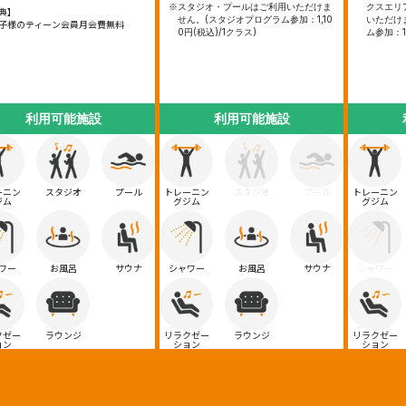
※スタジオ・プールはご利用いただけま
クスエリ
典】
せん。(スタジオプログラム参加：1,10
いただけ
子様のティーン会員月会費無料
0円(税込)/1クラス)
ム参加：1,
利用可能施設
利用可能施設
ーニン
スタジオ
プール
トレーニン
スタジオ
プール
トレーニン
ジム
グジム
グジム
ワー
お風呂
サウナ
シャワー
お風呂
サウナ
シャワー
クゼー
ラウンジ
リラクゼー
ラウンジ
リラクゼー
ョン
ション
ション