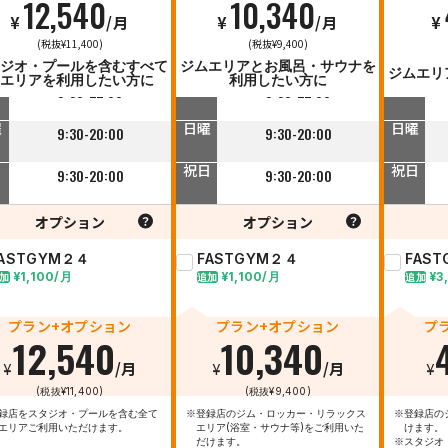
12,540
10,340
¥
/月
¥
/月
¥
日
平日
平日
(税抜¥11,400)
(税抜¥9,400)
9:30-23:00
9:30-23:00
ジオ・プールを含むすべて
ジムエリアとお風呂・サウナを
ジムエリ
エリアを利用したい方に
利用したい方に
曜
土曜
土曜
9:30-22:00
9:30-22:00
曜
日曜
日曜
9:30-20:00
9:30-20:00
日
祝日
祝日
9:30-20:00
9:30-20:00
オプション
オプション
FASTGYM２４
FASTGYM２４
FAS
¥1,100/月
¥1,100/月
¥3
加
追加
追加
プラン+オプション
プラン+オプション
プ
12,540
10,340
¥
/月
¥
/月
¥
(税抜¥11,400)
(税抜¥9,400)
録店をスタジオ・プールを含む全て
※登録店のジム・ロッカー・リラックス
※登録店の
エリアご利用いただけます。
エリア(浴室・サウナ等)をご利用いた
けます。
だけます。
※スタジオ