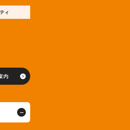
ティ
案内