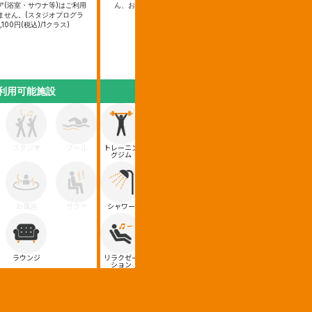
ア(浴室・サウナ等)はご利用
ん、お母さんが対象です。
ん。
ません。(スタジオプログラ
※ティップネス・
100円(税込)/1クラス)
対象です。
利用可能施設
利用可能施設
利用
スタジオ
プール
トレーニン
スタジオ
プール
トレーニン
ス
グジム
グジム
お風呂
サウナ
シャワー
お風呂
サウナ
シャワー
ラウンジ
リラクゼー
ラウンジ
リラクゼー
ラ
ション
ション