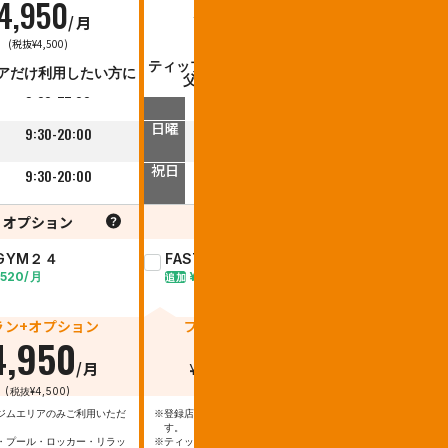
4,950
4,730
6,
/月
¥
/月
¥
平日
平日
(税抜¥4,500)
(税抜¥4,300)
(税抜
9:30-23:00
9:30-23:00
ティップネス・キッズ会員のお
ティップネス
アだけ利用したい方に
父さん、お母さんに
家
土曜
土曜
9:30-22:00
9:30-22:00
日曜
日曜
9:30-20:00
9:30-20:00
9
祝日
祝日
9:30-20:00
9:30-20:00
9
オプション
オプション
オプ
TGYM２４
FASTGYM２４
FASTGY
,520/月
¥3,740/月
¥2,310
追加
追加
ラン+オプション
プラン+オプション
プラン+
4,950
4,730
6,
/月
¥
/月
¥
(税抜¥4,500)
(税抜¥4,300)
(税抜¥
ジムエリアのみご利用いただ
※登録店をいつでもご利用いただけま
※登録店を月4回
す。
す。
・プール・ロッカー・リラッ
※ティップネス・キッズ会員のお父さ
※残った回数は次