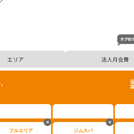
タブ切
エリア
法人月会費
ン。
✕
✕
フルエリア
ジムスパ