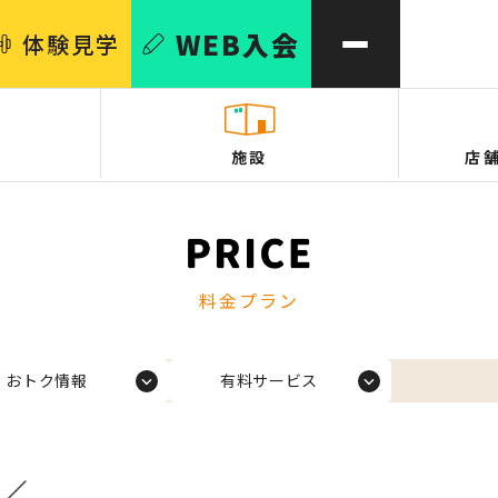
WEB
入会
体験
見学
施設
店
料金プラン
おトク情報
有料サービス