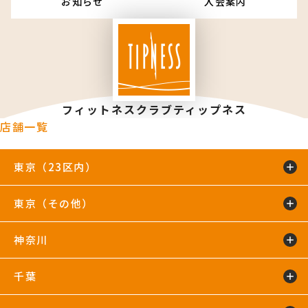
お知らせ
入会案内
フィットネスクラブティップネス
店舗一覧
東京（23区内）
東京（その他）
綾瀬店
TIP.X TOKYO 池袋
王子24hours
大泉学園24hours
蒲田24hours
喜多見店
木場店
駒沢大学24hours
神奈川
五反田24hours
三軒茶屋24hours
TIP.X TOKYO 渋谷
吉祥寺24hours
国分寺店
国領店
田無店
下井草店
新小岩店
東武練馬24hours
中野24hours
練馬24hours
氷川台店
東新宿24hours
瑞江店
明大前店
千葉
鴨居24hours
川崎店
新百合ヶ丘店
鶴見店
藤沢店
六本木店
二俣川24hours
宮崎台店
宮前平24hours
横浜店