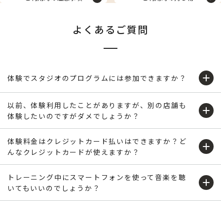
よくあるご質問
プログラム体験はしていただけますが、参加は予約制になっ
ております。お手数ですが、体験を希望される店舗へお電話
体験でスタジオのプログラムには参加できますか？
でのご相談をお願いします。また、来店時にフロントでご相
談いただけましたら、当日に空き枠のあるプログラムをご案
以前、体験利用したことがありますが、別の店舗も
内いたします。
体験したいのですがダメでしょうか？
体験利用は原則としてお一人様1回とさせていただいており
※一部、体験参加ができないプログラムもございます。
ますが、ご入会を検討されているお客様はご事情と、2回目
の体験希望の旨を「入会希望店舗」へ直接ご相談ください。
体験料金はクレジットカード払いはできますか？ど
んなクレジットカードが使えますか？
JCB・VISA・NICOS・アメックス・ダイナース・マスタ
ー・オリコ・ジャックス等のクレジットカードでお支払いい
ただけます。
トレーニング中にスマートフォンを使って音楽を聴
トレーニングジム内は、スマートフォンで音楽を聴きながら
いてもいいのでしょうか？
トレーニングできます。その際は音のでない設定にしてご自
身のイヤホンをご利用ください。尚、通話・撮影・録画はご
遠慮いただいております。