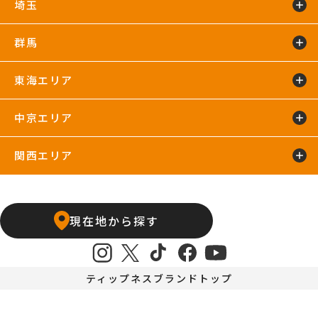
埼玉
蘇我24hours
船橋店
南行徳店
群馬
イオンモール川口店
川口店
武蔵藤沢24hours
東海エリア
太田24hours
中京エリア
浜松葵東24hours
藤枝店
関西エリア
上飯田店
江南店
石橋阪大前24hours
京橋店
高槻24hours
宝塚店
塚口24hours
現在地から探す
天王寺店
武庫之荘24hours
ティップネスブランドトップ