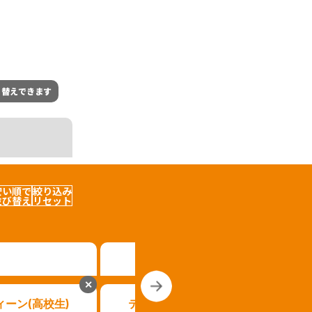
り替えできます
安い順で
絞り込み
並び替え
リセット
✕
✕
ィーン(高校生)
ティーン(中学生)