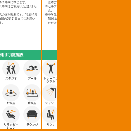
終了時間に準じます。
基本営業終了時間に準じます。
ム時間はご利用いただけませ
※セルフジム時間はご利用いただけませ
ん。
代の方が対象です。18歳(4月
※中学生年代の方が対象です。15歳(4月
7歳)の3月31日までご利用い
1日生は14歳)の3月31日までご利用い
す。
ただけます。
利用可能施設
利用可能施設
スタジオ
プール
トレーニン
スタジオ
プール
グジム
お風呂
水風呂
シャワー
お風呂
水風呂
リラクゼー
ラウンジ
サウナ
リラクゼー
ラウンジ
ション
ション