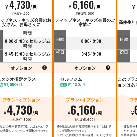
4,730
6,160
¥
/月
¥
/月
¥
日
平日
平日
(税抜¥4,300)
(税抜¥5,600)
9:45-23:00＆セルフジム
9:45-23:00
時間
ップネス・キッズ会員のお
ティップネス・キッズ会員のご
高校生年
父さん、お母さんに
家族に
曜
土曜
土曜
8:00-21:00＆セルフジム
8:00-21:00
時間
曜
日曜
日曜
8:00-21:00＆セルフジム
8:00-19:00
時間
日
祝日
祝日
9:45-19:00＆セルフジム
9:45-19:00
時間
オプション
オプション
スタジオ指定クラス
セルフジム
このプラ
¥1,650/月
¥1,100/月
ョンはあ
加
追加
プラン+オプション
プラン+オプション
プ
4,730
6,160
¥
/月
¥
/月
¥
(税抜¥4,300)
(税抜¥5,600)
録店の基本営業時間、およびセルフ
※登録店の基本営業時間内を月4回まで
※登録店を1
ム時間をいつでもご利用いただけま
ご利用いただけます。
ただけま
。
※残った回数は次月へ繰越いただけませ
※基本営業