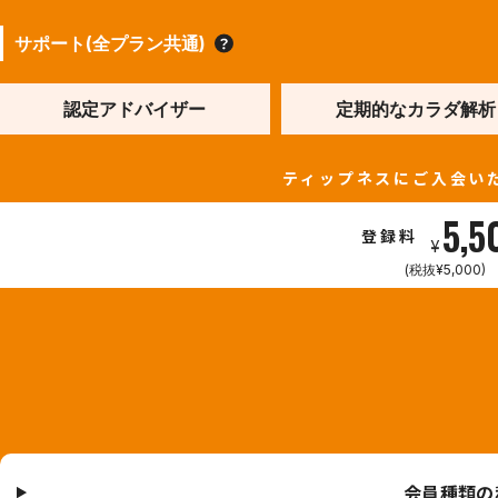
サポート(全プラン共通)
認定アドバイザー
定期的なカラダ解析
ティップネスにご入会い
5,5
登録料
¥
(税抜¥5,000)
会員種類の