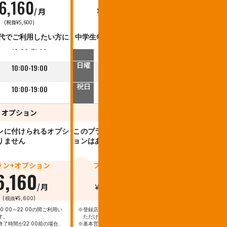
6,160
5,060
/月
¥
/月
平日
(税抜¥5,600)
(税抜¥4,600)
10:00-22:00
10:00-21:00
代でご利用したい方に
中学生年代でご利用したい方に
土曜
10:00-21:00
10:00-21:00
日曜
10:00-19:00
10:00-19:00
祝日
10:00-19:00
10:00-19:00
オプション
オプション
ンに付けられるオプシ
このプランに付けられるオプシ
りません
ョンはありません
ラン+オプション
プラン+オプション
6,160
5,060
/月
¥
/月
(税抜¥5,600)
(税抜¥4,600)
0:00～22:00の間ご利用い
※登録店を10:00～21:00の間ご利用い
す。
ただけます。
終了時間が22:00前の場合、
※基本営業終了時間が21:00前の場合、