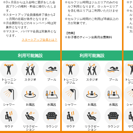
※3ヶ月目からは入会時に選択をした会
※セルフジム時間はジムエリアのみのセ
※テ
員プランの権利・料金に移行いたしま
ルフ利用となります。ロッカーエリア
ん
す。
を含む他エリアはご利用いただけませ
※セ
※スタートアップ会員価格終了後から2
ん。
ル
ヶ月間の在籍が条件となります。
※セルフジム時間のご利用は18歳以上の
を
※月会費割引などのキャンペーン時は対
方が対象です。
ん
象外となります。
※セ
※マスター、パパママ会員は対象外とな
方
【特典】
ります。
※お子様のティーン会員月会費無料
スタートアップ会員とは？
利用可能施設
利用可能施設
トレーニン
スタジオ
プール
トレーニン
スタジオ
プール
トレ
グジム
グジム
グ
シャワー
お風呂
水風呂
シャワー
お風呂
水風呂
シャ
サウナ
リラクゼー
ラウンジ
サウナ
リラクゼー
ラウンジ
サ
ション
ション