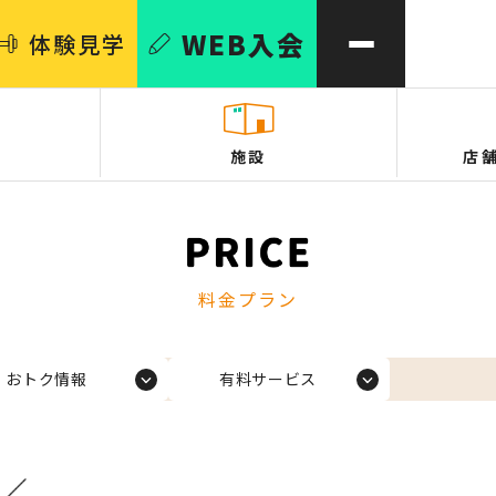
WEB
入会
体験
見学
施設
店
料金プラン
おトク情報
有料サービス