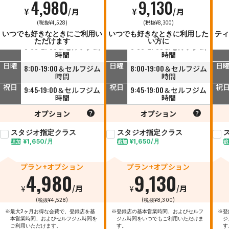
4,980
9,130
¥
/月
¥
/月
平日
平日
平
(税抜¥4,528)
(税抜¥8,300)
9:45-23:00＆セルフジム
9:45-23:00＆セルフジム
時間
時間
いつでも好きなときにご利用い
いつでも好きなときに利用した
ティ
ただけます
い方に
土曜
土曜
土
8:00-21:00＆セルフジム
8:00-21:00＆セルフジム
時間
時間
日曜
日曜
日
8:00-19:00＆セルフジム
8:00-19:00＆セルフジム
時間
時間
祝日
祝日
祝
9:45-19:00＆セルフジム
9:45-19:00＆セルフジム
時間
時間
オプション
オプション
スタジオ指定クラス
スタジオ指定クラス
¥1,650/月
¥1,650/月
追加
追加
追
プラン+オプション
プラン+オプション
4,980
9,130
¥
/月
¥
/月
(税抜¥4,528)
(税抜¥8,300)
※最大2ヶ月お得な会費で、登録店を基
※登録店の基本営業時間、およびセルフ
※登
本営業時間、およびセルフジム時間を
ジム時間をいつでもご利用いただけま
ジ
ご利用いただけます。
す。
す