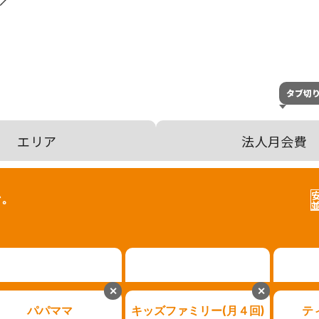
タブ切
エリア
法人月会費
ン。
✕
✕
パパママ
キッズファミリー(月４回)
テ