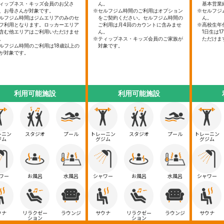
ィップネス・キッズ会員のお父さ
ん。
基本営業
、お母さんが対象です。
※セルフジム時間のご利用はオプション
※セルフジ
ルフジム時間はジムエリアのみのセ
をご契約ください。セルフジム時間の
ん。
フ利用となります。ロッカーエリア
ご利用は月4回のカウントに含みませ
※高校生年
含む他エリアはご利用いただけませ
ん。
1日生は1
。
※ティップネス・キッズ会員のご家族が
ただけま
ルフジム時間のご利用は18歳以上の
対象です。
が対象です。
利用可能施設
利用可能施設
ーニン
スタジオ
プール
トレーニン
スタジオ
プール
トレーニン
ジム
グジム
グジム
ワー
お風呂
水風呂
シャワー
お風呂
水風呂
シャワー
ウナ
リラクゼー
ラウンジ
サウナ
リラクゼー
ラウンジ
サウナ
ション
ション