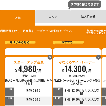
タブ切り替えできます
エリア
法人月会費
店舗
安い順で
絞り込み
利用店舗を絞り、月会費をリーズナブルに抑えたプラン。
並び替え
リセット
今はじめるなら!
おすすめ！
✕
✕
スタートアップ会員
かなえるマイトレーナー
4,980
14,300
¥
/月
¥
/月
(税抜¥4,528)
(税抜¥13,000)
平日
平日
最大2ヶ月お得な会費でご利用いただ
月2回パーソナルトレーニングを受け
ス
9:30-23:00
9:30-23:00＆セルフジム時
けます
たい方に
間
土曜
土曜
9:45-22:00
9:45-22:00＆セルフジム時
間
日曜
日曜
9:45-20:00
9:45-20:00＆セルフジム時
間