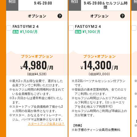
祝日
祝日
9:45-20:00
9:45-20:00＆セルフジム時
間
オプション
オプション
FASTGYM２４
FASTGYM２４
¥1,100/月
¥1,100/月
追加
追加
プラン+オプション
プラン+オプション
4,980
14,300
¥
/月
¥
/月
(税抜¥4,528)
(税抜¥13,000)
※最大2ヶ月お得な会費で、選択をした
※月2回パーソナルセッション付プラン
会員プランでご利用いただけます。
です。
※セルフジム時間の利用権利が含まれて
※登録店の基本営業時間内、全てのエリ
いる会員種類もございます。
アご利用いただけます。
※3ヶ月目からは通常料金に移行いたし
※セルフジム時間はジムエリアのみのセ
ます。
ルフ利用となります。(ロッカーエリ
※スタートアップ会員価格終了後から2
アを含む他エリア利用不可)
ヶ月間の在籍が条件となります。
※セルフジム時間のご利用は18歳以上の
※マスター、かなえるマイトレーナー、
方が対象です。
ジム、パパママは対象外となります。
スタートアップ会員とは？
【特典】
※お子様のティーン会員月会費無料