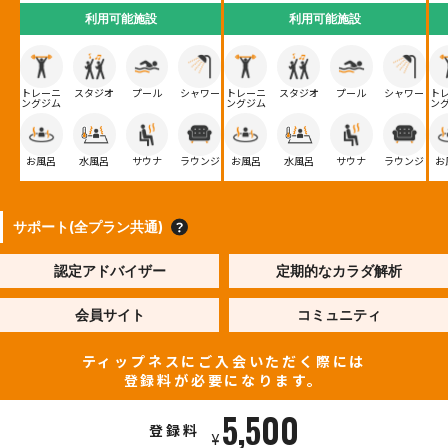
利用可能施設
利用可能施設
トレーニ
スタジオ
プール
シャワー
トレーニ
スタジオ
プール
シャワー
ト
ングジム
ングジム
ン
お風呂
水風呂
サウナ
ラウンジ
お風呂
水風呂
サウナ
ラウンジ
お
サポート(全プラン共通)
認定アドバイザー
定期的なカラダ解析
会員サイト
コミュニティ
ティップネスにご入会いただく際には
登録料が必要になります。
5,500
登録料
¥