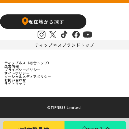
石橋阪大前24hours
京橋店
高槻24hours
宝塚店
塚口24hours
現在地から探す
天王寺店
武庫之荘24hours
ティップネスブランドトップ
ティップネス（総合トップ）
企業情報
プライバシーポリシー
サイトポリシー
ソーシャルメディアポリシー
お問い合わせ
サイトマップ
©TIPNESS Limited.