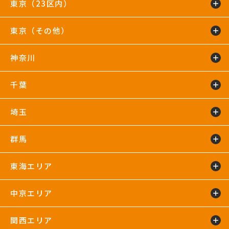
東京（23区内）
東京（その他）
綾瀬店
TIP.X TOKYO 池袋
王子24hours
大泉学園24hours
蒲田24hours
喜多見店
木場店
駒沢大学24hours
神奈川
五反田24hours
三軒茶屋24hours
TIP.X TOKYO 渋谷
吉祥寺24hours
国分寺店
国領店
田無店
下井草店
新小岩店
東武練馬24hours
中野24hours
練馬24hours
氷川台店
東新宿24hours
瑞江店
明大前店
千葉
鴨居24hours
川崎店
新百合ヶ丘店
鶴見店
藤沢店
六本木店
二俣川24hours
宮崎台店
宮前平24hours
横浜店
埼玉
蘇我24hours
船橋店
南行徳店
群馬
イオンモール川口店
川口店
武蔵藤沢24hours
東海エリア
太田24hours
中京エリア
浜松葵東24hours
藤枝店
関西エリア
上飯田店
江南店