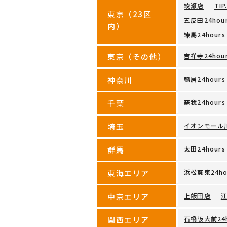
綾瀬店
TIP
東京（23区
五反田24hou
内）
練馬24hours
東京（その他）
吉祥寺24hou
神奈川
鴨居24hours
千葉
蘇我24hours
埼玉
イオンモール
群馬
太田24hours
東海エリア
浜松葵東24ho
中京エリア
上飯田店
関西エリア
石橋阪大前24h