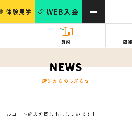
WEB
入会
体験
見学
施設
店
店舗からのお知らせ
ボールコート施設を貸し出ししています！