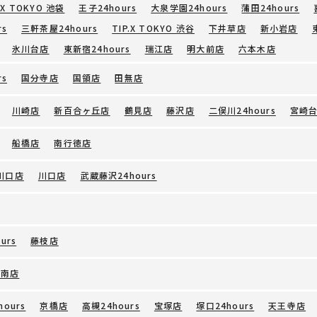
.X TOKYO 池袋
王子24hours
大泉学園24hours
蒲田24hours
rs
三軒茶屋24hours
TIP.X TOKYO 渋谷
下井草店
新小岩店
氷川台店
東新宿24hours
瑞江店
明大前店
六本木店
rs
国分寺店
国領店
田無店
川崎店
新百合ヶ丘店
鶴見店
藤沢店
二俣川24hours
宮崎
船橋店
南行徳店
川口店
川口店
武蔵藤沢24hours
urs
藤枝店
江南店
ours
京橋店
高槻24hours
宝塚店
塚口24hours
天王寺店