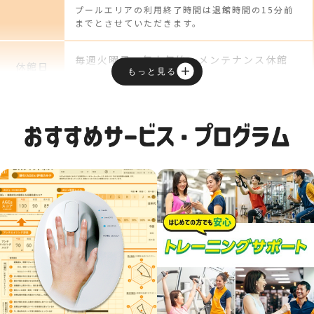
プールエリアの利用終了時間は退館時間の15分前
までとさせていただきます。
毎週火曜日、年末年始、メンテナンス休館
休館日
もっと見る
※ジムエリア休館：毎週火曜 9:30 ～ 18:00
平日 10:00-21:00
土曜 10:00-20:00
フロント
日曜 10:00-18:00
受付時間
祝日 10:00-18:00
※各種手続き販売など、フロント対応全般の
受付時間です。
24時間
ジムエリア
※基本営業時間以外はスタッフが常駐しない
営業時間
セルフジムとなります。
駐車場
専用駐車場はございません