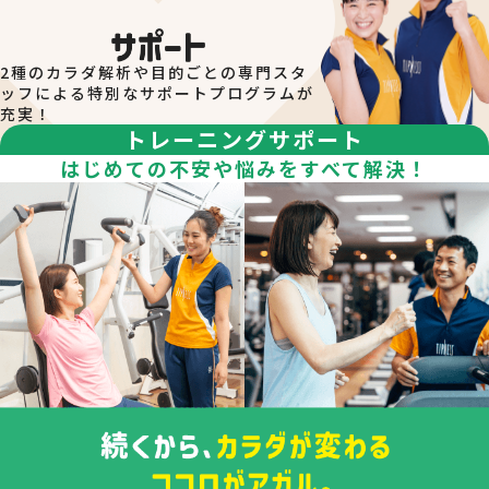
15日～月末：翌月分のスケジュールも確認いただけま
ブンと喫茶店ルノアールの間）に設置しておりま
す。
す。
※店舗内には、傘立てはございません。
2種のカラダ解析や目的ごとの専門スタ
中野店では、スペースの都合上、フロントでのお
ッフによる特別なサポートプログラムが
プログラムの予約について
充実！
荷物の一次預かりは実施しておりません。
トレーニングサポート
プログラムへの参加は予約が必要になります。
会員様専用サイト「
iTIPNESS
」にログインいただき「予
はじめての不安や悩みをすべて解決！
中野駅、ナカノサウステラビル周辺は、全域駐輪
約・確認」のメニューから予約いただけます。 詳しくは、
メニュー内「ご利用ガイド」「予約方法詳細」からご確認
禁止エリアとなります。
ください。
館内は室内用・外用シューズいずれもご利用いた
注意事項
だけます。
※４Fスタジオ・３Fマルチスペース（人工芝）
安全性確保のため、各クラスには定員を設けておりま
は、外用シューズ不可エリアとなります。
す。
安全上の理由により、レッスン開始後の途中入場・退場
はご遠慮頂いております。
アクアレッスン実施時間でも、プールのフリー遊泳コー
スをご利用いただけます。
プログラムの参加にオプション購入が必要な店舗がござ
います。