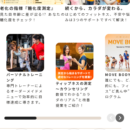
以下の駐車場が利用できます。
※会員専用の駐輪場ではありません
老化の指標『糖化度測定』
続くから、カラダが変わる。
（会員割引はありません）
見た目年齢に差が出る!? あなたの
はじめてのフィットネス、不安や悩
糖化度をチェック！
みは3つのサポートですべて解決！
駐輪場
＜ナカノサウステラ駐輪場＞
・ティップネス入居ビルの1F併設（24h）
・入庫から90分無料
（駐車後6h毎に100円加算）
・最大収容台数 → 自転車200台
パーソナルトレーニ
MOVE BOD
トレーニン
スタジオ
プール
シャワー
お風呂
ング
誰にでも、ど
グジム
設備内容
ティップネスの測定
専門トレーナーによ
的にも、フィ
～カウンセリング
るオーダーメイドメ
ス“ど真ん中”
数値でわかる“カラ
エステティ
ニューで効率的に目
ログラム
水風呂
サウナ
ブティック
ラウンジ
ダのリアル”と改善
ック
標達成に導きます。
提案をご紹介！
男性：人工温泉トゴールⓇの湯、水風呂、サ
ウナはオートロウリュ付
女性：人工温泉トゴールⓇの湯、水風呂、サ