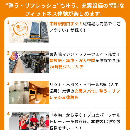
“整う・リフレッシュ”も叶う、充実設備の特別な
フィットネス体験が楽しめます。
中野駅南口すぐ！
駐輪場も完備で「通
いやすい」が続く！
最先端マシン・フリーウエイト充実！
開放感・集中・没入空間
を体験できる
24時間ジムエリア
サウナ・水風呂・トゴール®湯（人工
温泉）完備の
充実スパで、整う・リフ
レッシュ体験を
「本物」から学ぶ！プロのパーソナル
トレーナー多数在籍、本物の指導でお
客様をサポート！