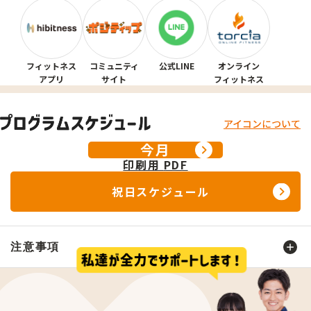
その他
ウナはオートロウリュ付
不明な点がございましたら店舗までお問合せ
ください。
フィットネス
コミュニティ
公式LINE
オンライン
アプリ
サイト
フィットネス
施設利用における特記事項
アイコンについて
今月
成人会員様のプールエリアご利用について、レッ
スン、キッズスイミング実施時間帯はプール利用
印刷用
PDF
可能レーンに制限がございます。各曜日時間帯に
祝日スケジュール
おける利用可能コースは、下部の「店舗からのお
知らせ」をご確認ください。
セルフジム時間のご入館は、テナント２F入口（セ
注意事項
ブンイレブンと喫茶店ルノアールの間）をご利用
いただき、 向かって右側のエレベーター
スケジュールの公開について
にて３Fへお上がりください。
鍵付きの傘立ては、テナント２F入口（セブンイレ
1日～14日：当月分のスケジュールが確認できます。