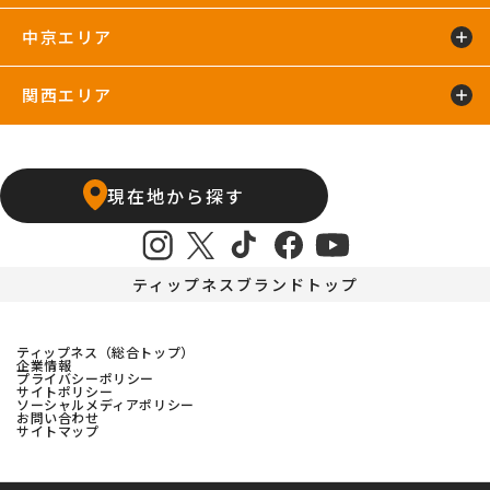
中京エリア
浜松葵東24hours
藤枝店
関西エリア
上飯田店
江南店
石橋阪大前24hours
京橋店
高槻24hours
宝塚店
塚口24hours
現在地から探す
天王寺店
武庫之荘24hours
ティップネスブランドトップ
ティップネス（総合トップ）
企業情報
プライバシーポリシー
サイトポリシー
ソーシャルメディアポリシー
お問い合わせ
サイトマップ