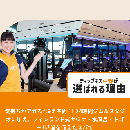
中野
気持ちがアガる“映え空間”！24時間ジム＆スタジ
オに加え、フィンランド式サウナ・水風呂・トゴ
ール®湯を備えたスパで