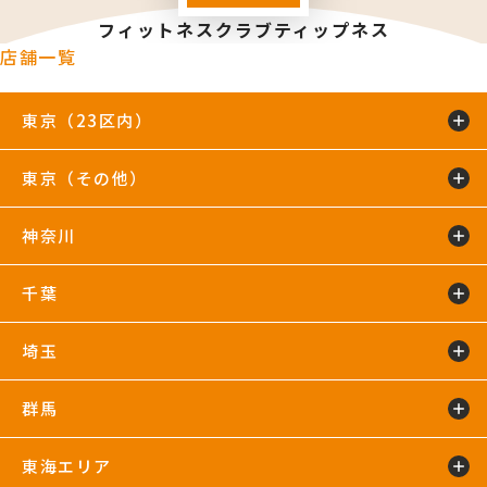
フィットネスクラブティップネス
店舗一覧
東京（23区内）
東京（その他）
綾瀬店
TIP.X TOKYO 池袋
王子24hours
大泉学園24hours
蒲田24hours
喜多見店
木場店
駒沢大学24hours
神奈川
五反田24hours
三軒茶屋24hours
TIP.X TOKYO 渋谷
吉祥寺24hours
国分寺店
国領店
田無店
下井草店
新小岩店
東武練馬24hours
中野24hours
練馬24hours
氷川台店
東新宿24hours
瑞江店
明大前店
千葉
鴨居24hours
川崎店
新百合ヶ丘店
鶴見店
藤沢店
六本木店
二俣川24hours
宮崎台店
宮前平24hours
横浜店
埼玉
蘇我24hours
船橋店
南行徳店
群馬
イオンモール川口店
川口店
武蔵藤沢24hours
東海エリア
太田24hours