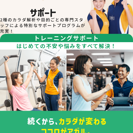
15日～月末：翌月分のスケジュールも確認いただけま
ブンと喫茶店ルノアールの間）に設置しておりま
す。
す。
※店舗内には、傘立てはございません。
2種のカラダ解析や目的ごとの専門スタ
中野店では、スペースの都合上、フロントでのお
ッフによる特別なサポートプログラムが
プログラムの予約について
充実！
荷物の一次預かりは実施しておりません。
トレーニングサポート
プログラムへの参加は予約が必要になります。
会員様専用サイト「
iTIPNESS
」にログインいただき「予
はじめての不安や悩みをすべて解決！
中野駅、ナカノサウステラビル周辺は、全域駐輪
約・確認」のメニューから予約いただけます。 詳しくは、
メニュー内「ご利用ガイド」「予約方法詳細」からご確認
禁止エリアとなります。
ください。
館内は室内用・外用シューズいずれもご利用いた
注意事項
だけます。
※４Fスタジオ・３Fマルチスペース（人工芝）
安全性確保のため、各クラスには定員を設けておりま
は、外用シューズ不可エリアとなります。
す。
安全上の理由により、レッスン開始後の途中入場・退場
はご遠慮頂いております。
アクアレッスン実施時間でも、プールのフリー遊泳コー
スをご利用いただけます。
プログラムの参加にオプション購入が必要な店舗がござ
います。