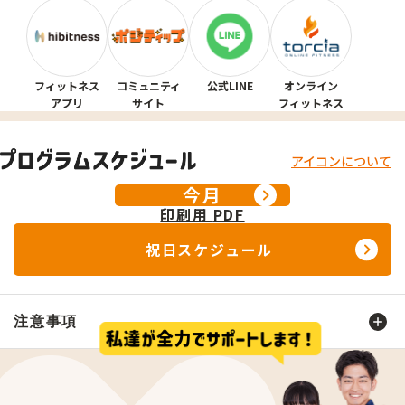
その他
ウナはオートロウリュ付
不明な点がございましたら店舗までお問合せ
ください。
フィットネス
コミュニティ
公式LINE
オンライン
アプリ
サイト
フィットネス
施設利用における特記事項
アイコンについて
今月
成人会員様のプールエリアご利用について、レッ
スン、キッズスイミング実施時間帯はプール利用
印刷用
PDF
可能レーンに制限がございます。各曜日時間帯に
祝日スケジュール
おける利用可能コースは、下部の「店舗からのお
知らせ」をご確認ください。
セルフジム時間のご入館は、テナント２F入口（セ
注意事項
ブンイレブンと喫茶店ルノアールの間）をご利用
いただき、 向かって右側のエレベーター
スケジュールの公開について
にて３Fへお上がりください。
鍵付きの傘立ては、テナント２F入口（セブンイレ
1日～14日：当月分のスケジュールが確認できます。