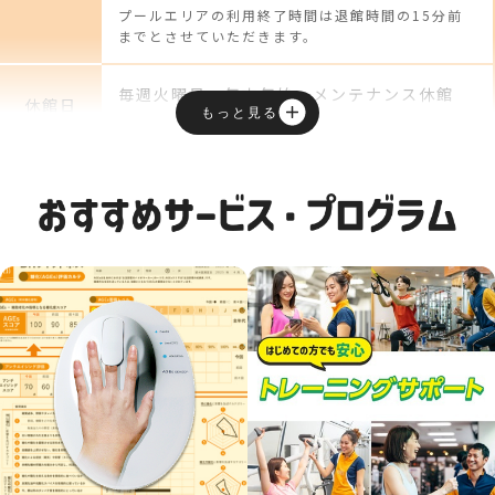
プールエリアの利用終了時間は退館時間の15分前
までとさせていただきます。
毎週火曜日、年末年始、メンテナンス休館
休館日
もっと見る
※ジムエリア休館：毎週火曜 9:30 ～ 18:00
平日 10:00-21:00
土曜 10:00-20:00
フロント
日曜 10:00-18:00
受付時間
祝日 10:00-18:00
※各種手続き販売など、フロント対応全般の
受付時間です。
24時間
ジムエリア
※基本営業時間以外はスタッフが常駐しない
営業時間
セルフジムとなります。
駐車場
専用駐車場はございません