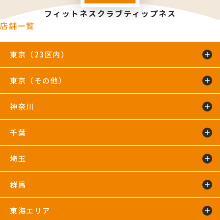
フィットネスクラブティップネス
店舗一覧
東京（23区内）
東京（その他）
綾瀬店
TIP.X TOKYO 池袋
王子24hours
大泉学園24hours
蒲田24hours
喜多見店
木場店
駒沢大学24hours
神奈川
五反田24hours
三軒茶屋24hours
TIP.X TOKYO 渋谷
吉祥寺24hours
国分寺店
国領店
田無店
下井草店
新小岩店
東武練馬24hours
中野24hours
練馬24hours
氷川台店
東新宿24hours
瑞江店
明大前店
千葉
鴨居24hours
川崎店
新百合ヶ丘店
鶴見店
藤沢店
六本木店
二俣川24hours
宮崎台店
宮前平24hours
横浜店
埼玉
蘇我24hours
船橋店
南行徳店
群馬
イオンモール川口店
川口店
武蔵藤沢24hours
東海エリア
太田24hours