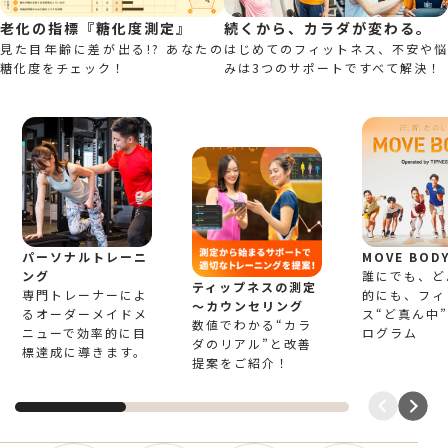
以下の駐車場が利用できます。
※会員専用の駐輪場ではありません
老化の指標『糖化度測定』
続くから、カラダが変わる。
（会員割引はありません）
見た目年齢に差が出る!? あなたの
はじめてのフィットネス、不安や悩
糖化度をチェック！
みは3つのサポートですべて解決！
駐輪場
＜ナカノサウステラ駐輪場＞
・ティップネス入居ビルの1F併設（24h）
・入庫から90分無料
（駐車後6h毎に100円加算）
・最大収容台数 → 自転車200台
パーソナルトレーニ
MOVE BOD
トレーニン
スタジオ
プール
シャワー
お風呂
ング
誰にでも、ど
グジム
設備内容
ティップネスの測定
専門トレーナーによ
的にも、フィ
～カウンセリング
るオーダーメイドメ
ス“ど真ん中”
数値でわかる“カラ
エステティ
ニューで効率的に目
ログラム
水風呂
サウナ
ブティック
ラウンジ
ダのリアル”と改善
ック
標達成に導きます。
提案をご紹介！
男性：人工温泉トゴールⓇの湯、水風呂、サ
ウナはオートロウリュ付
女性：人工温泉トゴールⓇの湯、水風呂、サ