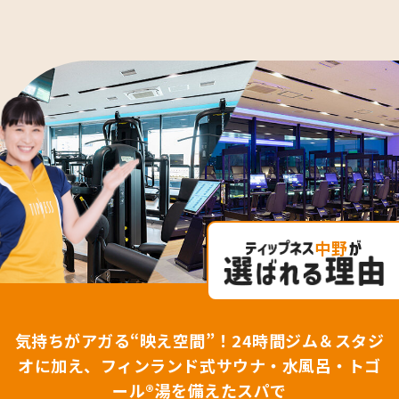
中野
気持ちがアガる“映え空間”！24時間ジム＆スタジ
オに加え、フィンランド式サウナ・水風呂・トゴ
ール®湯を備えたスパで