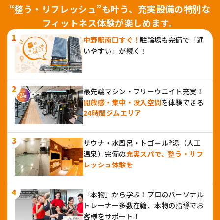
“整う・リフレッシュ”も叶う、充実設備の特別な
フィットネス体験が楽しめます。
中野駅南口すぐ！
駐輪場も完備で「通
いやすい」が続く！
最先端マシン・フリーウエイト充実！
開放感・集中・没入空間
を体験できる
24時間ジムエリア
サウナ・水風呂・トゴール®湯（人工
温泉）完備の
充実スパで、整う・リフ
レッシュ体験を
「本物」から学ぶ！プロのパーソナル
トレーナー多数在籍、本物の指導でお
客様をサポート！