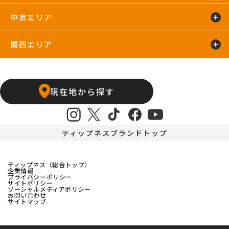
中京エリア
浜松葵東24hours
藤枝店
関西エリア
上飯田店
江南店
石橋阪大前24hours
京橋店
高槻24hours
宝塚店
塚口24hours
現在地から探す
天王寺店
武庫之荘24hours
ティップネスブランドトップ
ティップネス（総合トップ）
企業情報
プライバシーポリシー
サイトポリシー
ソーシャルメディアポリシー
お問い合わせ
サイトマップ