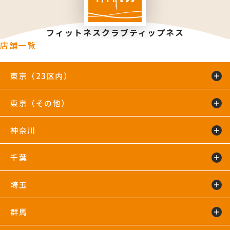
フィットネスクラブティップネス
店舗一覧
東京（23区内）
東京（その他）
綾瀬店
TIP.X TOKYO 池袋
王子24hours
大泉学園24hours
蒲田24hours
喜多見店
木場店
駒沢大学24hours
神奈川
五反田24hours
三軒茶屋24hours
TIP.X TOKYO 渋谷
吉祥寺24hours
国分寺店
国領店
田無店
下井草店
新小岩店
東武練馬24hours
中野24hours
練馬24hours
氷川台店
東新宿24hours
瑞江店
明大前店
千葉
鴨居24hours
川崎店
新百合ヶ丘店
鶴見店
藤沢店
六本木店
二俣川24hours
宮崎台店
宮前平24hours
横浜店
埼玉
蘇我24hours
船橋店
南行徳店
群馬
イオンモール川口店
川口店
武蔵藤沢24hours