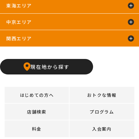
東海エリア
太田24hours
中京エリア
浜松葵東24hours
藤枝店
関西エリア
上飯田店
江南店
石橋阪大前24hours
京橋店
高槻24hours
宝塚店
塚口24hours
現在地から探す
天王寺店
武庫之荘24hours
はじめての方へ
おトクな情報
店舗検索
プログラム
料金
入会案内