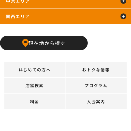
中京エリア
浜松葵東24hours
藤枝店
関西エリア
上飯田店
江南店
石橋阪大前24hours
京橋店
高槻24hours
宝塚店
塚口24hours
現在地から探す
天王寺店
武庫之荘24hours
はじめての方へ
おトクな情報
店舗検索
プログラム
料金
入会案内