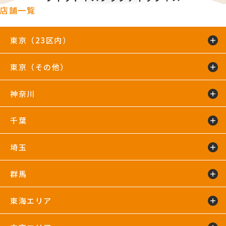
店舗一覧
東京（23区内）
東京（その他）
綾瀬店
TIP.X TOKYO 池袋
王子24hours
大泉学園24hours
蒲田24hours
喜多見店
木場店
駒沢大学24hours
神奈川
五反田24hours
三軒茶屋24hours
TIP.X TOKYO 渋谷
吉祥寺24hours
国分寺店
国領店
田無店
下井草店
新小岩店
東武練馬24hours
中野24hours
練馬24hours
氷川台店
東新宿24hours
瑞江店
明大前店
千葉
鴨居24hours
川崎店
新百合ヶ丘店
鶴見店
藤沢店
六本木店
二俣川24hours
宮崎台店
宮前平24hours
横浜店
埼玉
蘇我24hours
船橋店
南行徳店
群馬
イオンモール川口店
川口店
武蔵藤沢24hours
東海エリア
太田24hours