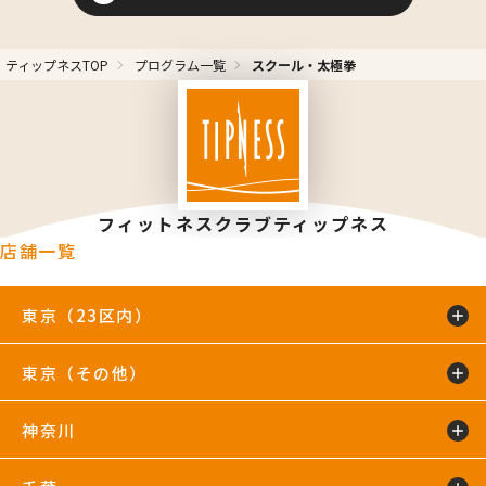
ティップネスTOP
プログラム一覧
スクール・太極拳
フィットネスクラブティップネス
店舗一覧
東京（23区内）
東京（その他）
綾瀬店
TIP.X TOKYO 池袋
王子24hours
大泉学園24hours
蒲田24hours
喜多見店
木場店
駒沢大学24hours
神奈川
五反田24hours
三軒茶屋24hours
TIP.X TOKYO 渋谷
吉祥寺24hours
国分寺店
国領店
田無店
下井草店
新小岩店
東武練馬24hours
中野24hours
練馬24hours
氷川台店
東新宿24hours
瑞江店
明大前店