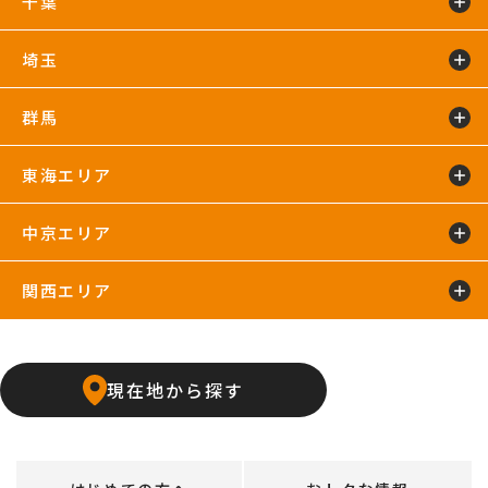
千葉
鴨居24hours
川崎店
新百合ヶ丘店
鶴見店
藤沢店
六本木店
二俣川24hours
宮崎台店
宮前平24hours
横浜店
埼玉
蘇我24hours
船橋店
南行徳店
群馬
イオンモール川口店
川口店
武蔵藤沢24hours
東海エリア
太田24hours
中京エリア
浜松葵東24hours
藤枝店
関西エリア
上飯田店
江南店
石橋阪大前24hours
京橋店
高槻24hours
宝塚店
塚口24hours
現在地から探す
天王寺店
武庫之荘24hours