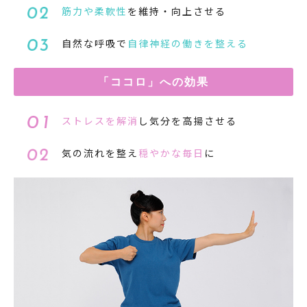
筋力や柔軟性
を維持・向上させる
自然な呼吸で
自律神経の働きを整える
「ココロ」への効果
ストレスを解消
し気分を高揚させる
気の流れを整え
穏やかな毎日
に