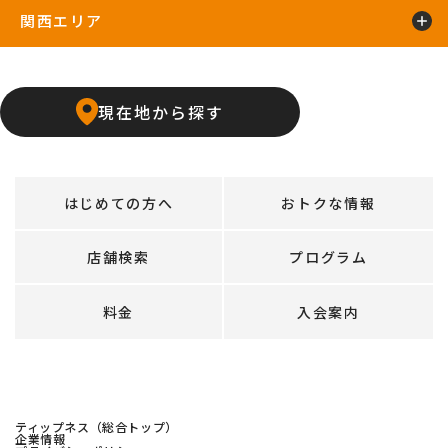
関西エリア
上飯田店
江南店
石橋阪大前24hours
京橋店
高槻24hours
宝塚店
塚口24hours
現在地から探す
天王寺店
武庫之荘24hours
はじめての方へ
おトクな情報
店舗検索
プログラム
料金
入会案内
ティップネス（総合トップ）
企業情報