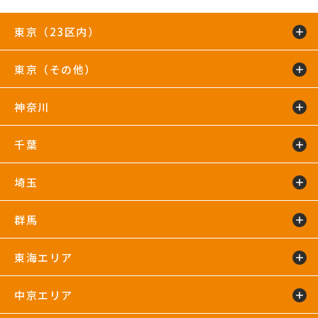
東京（23区内）
東京（その他）
綾瀬店
TIP.X TOKYO 池袋
王子24hours
大泉学園24hours
蒲田24hours
喜多見店
木場店
駒沢大学24hours
神奈川
五反田24hours
三軒茶屋24hours
TIP.X TOKYO 渋谷
吉祥寺24hours
国分寺店
国領店
田無店
下井草店
新小岩店
東武練馬24hours
中野24hours
練馬24hours
氷川台店
東新宿24hours
瑞江店
明大前店
千葉
鴨居24hours
川崎店
新百合ヶ丘店
鶴見店
藤沢店
六本木店
二俣川24hours
宮崎台店
宮前平24hours
横浜店
埼玉
蘇我24hours
船橋店
南行徳店
群馬
イオンモール川口店
川口店
武蔵藤沢24hours
東海エリア
太田24hours
中京エリア
浜松葵東24hours
藤枝店