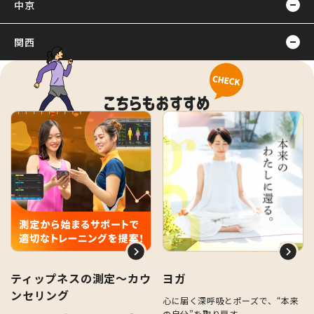
中京
関西
ティップネスの測定～カウ
ヨガ
ンセリング
心に届く深呼吸とポーズで、“本来
の自分”を取り戻す。