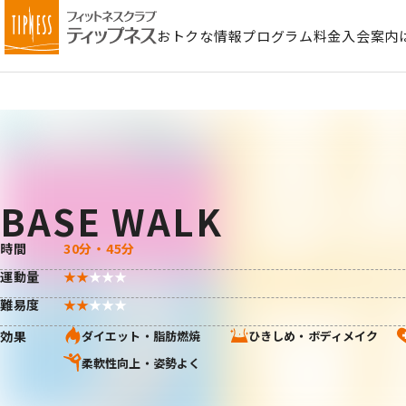
おトクな情報
プログラム
料金
入会案内
BASE WALK
時間
30分・45分
運動量
難易度
効果