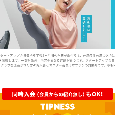
す。スタートアップ会員価格終了後2ヶ月間の在籍が条件です。在籍条件未満の退
分)を頂戴します。一部対象外、内容の異なる店舗があります。スタートアップ会
当クラブを退会された方の再入会とマスター会員は本プランの対象外です。不明